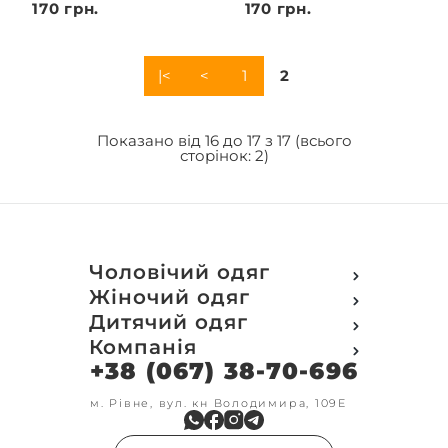
170 грн.
170 грн.
|<
<
1
2
Показано від 16 до 17 з 17 (всього
сторінок: 2)
Чоловічий одяг
Футболки
Жіночий одяг
Футболки Polo
Футболки
Дитячий одяг
Кофти
Поло
Футболки
Компанія
Світшот
Кофти
Кофти
Кенгуру
+38 (067) 38-70-696
Про компанію
Світшот
Світшоти
Кофта з замком
Доставка та оплата
Кенгуру
Кенгуру
Олімпійки
Друк на замовлення
м. Рівне, вул. кн Володимира, 109Е
Олімпійки
Кенгуру замок
Бомбери
Обмін та повернення
Кофта на замку
Костюми
Флісові кофти
Контакти
Бомбери