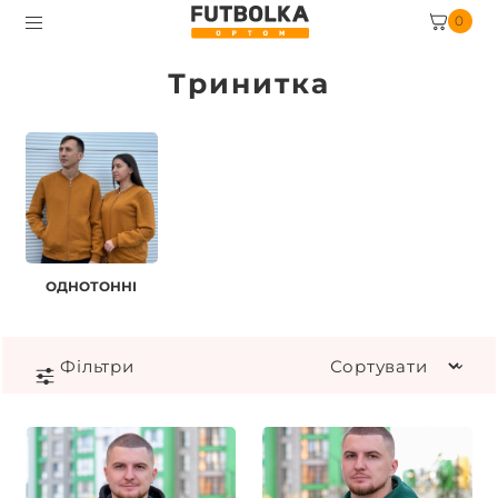
0
Тринитка
ОДНОТОННІ
Фiльтри