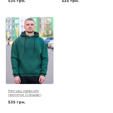
535 грн.
535 грн.
Кенгуру оверсайз
тринитка Стандарт
темно-зелений S - XL
535 грн.