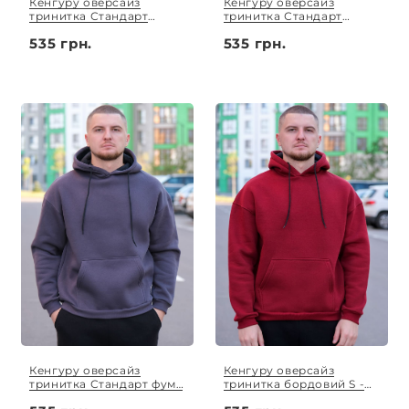
Кенгуру оверсайз
Кенгуру оверсайз
тринитка Стандарт
тринитка Стандарт
світло-сірий S - XL
темно-синій(електрик) S
535 грн.
535 грн.
- XL
Кенгуру оверсайз
Кенгуру оверсайз
тринитка Стандарт фуме
тринитка бордовий S -
S - XL
XL