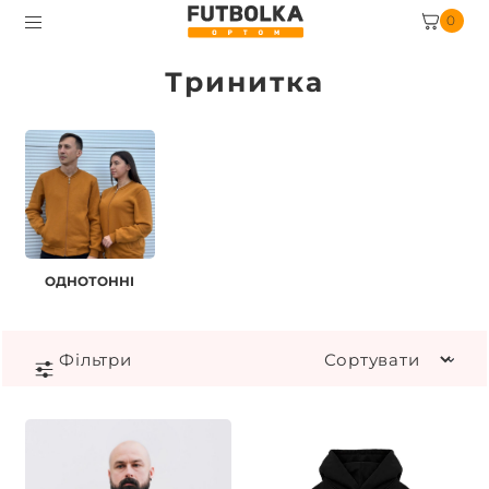
0
Тринитка
ОДНОТОННІ
Фiльтри