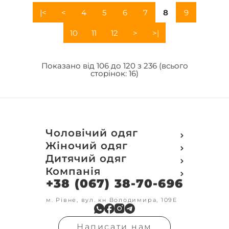
|<
<
4
5
6
7
8
9
10
11
12
>
>|
Показано від 106 до 120 з 236 (всього
сторінок: 16)
Чоловічий одяг
Футболки
Жіночий одяг
Футболки Polo
Футболки
Дитячий одяг
Кофти
Поло
Футболки
Компанія
Світшот
Кофти
Кофти
Кенгуру
+38 (067) 38-70-696
Про компанію
Світшот
Світшоти
Кофта з замком
Доставка та оплата
Кенгуру
Кенгуру
Олімпійки
Друк на замовлення
м. Рівне, вул. кн Володимира, 109Е
Олімпійки
Кенгуру замок
Бомбери
Обмін та повернення
Кофта на замку
Костюми
Флісові кофти
Контакти
Бомбери
Штани
Гольфи
Написати нам
Умови оформлення