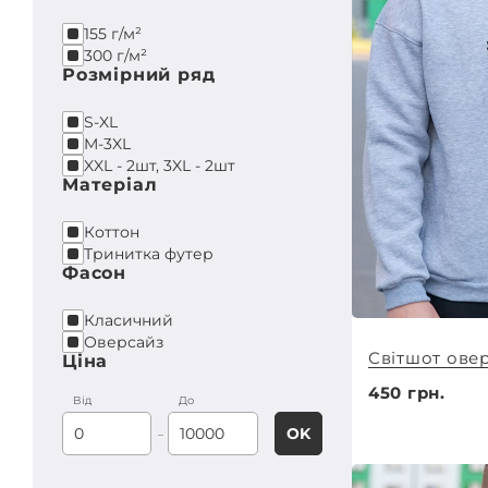
155 г/м²
300 г/м²
Розмірний ряд
S-XL
M-3XL
XXL - 2шт, 3XL - 2шт
Матеріал
Коттон
Тринитка футер
Фасон
Класичний
Оверсайз
Світшот овер
Ціна
450 грн.
Вiд
До
OK