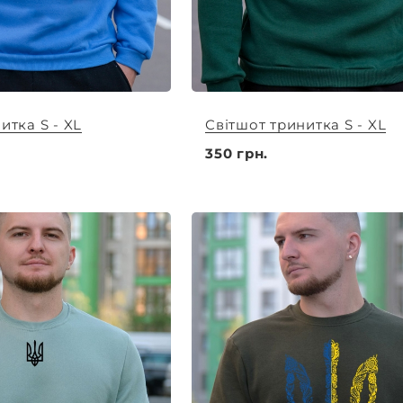
итка S - XL
Світшот тринитка S - XL
350 грн.