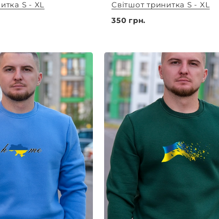
итка S - XL
Світшот тринитка S - XL
350 грн.