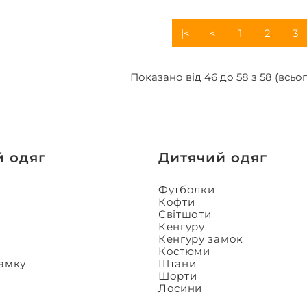
|<
<
1
2
3
Показано від 46 до 58 з 58 (всьог
й одяг
Дитячий одяг
Футболки
Кофти
Світшоти
Кенгуру
Кенгуру замок
Костюми
замку
Штани
Шорти
Лосини