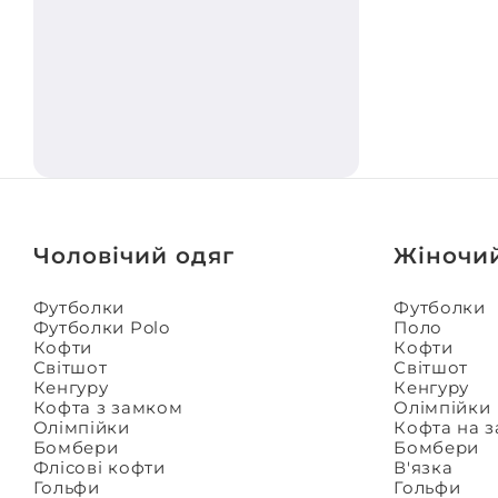
Чоловічий одяг
Жіночи
Футболки
Футболки
Футболки Polo
Поло
Кофти
Кофти
Світшот
Світшот
Кенгуру
Кенгуру
Кофта з замком
Олімпійки
Олімпійки
Кофта на 
Бомбери
Бомбери
Флісові кофти
В'язка
Гольфи
Гольфи