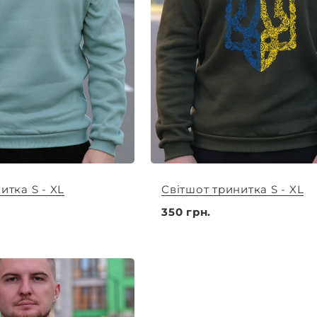
итка S - XL
Світшот тринитка S - XL
350 грн.