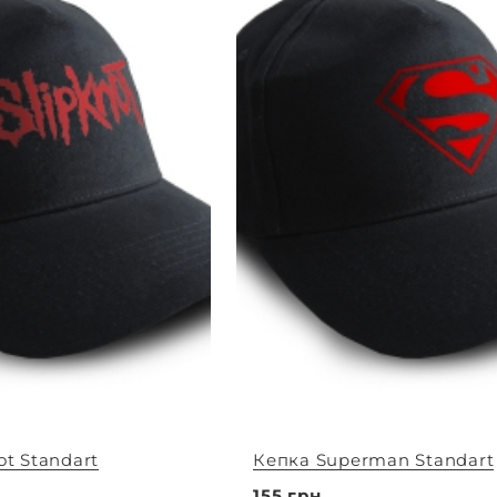
ot Standart
Кепка Superman Standart
155 грн.