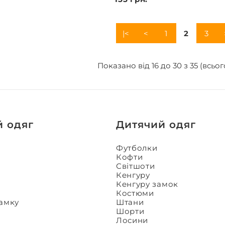
|<
<
1
2
3
Показано від 16 до 30 з 35 (всьог
й одяг
Дитячий одяг
Футболки
Кофти
Світшоти
Кенгуру
Кенгуру замок
Костюми
замку
Штани
Шорти
Лосини