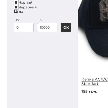
Чорний
Червоний
Ціна
Вiд
До
OK
Кепка AC/DC
Standart
155 грн.