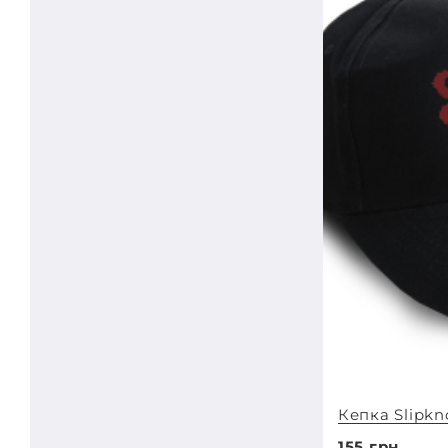
Кепка Slipkn
155 грн.