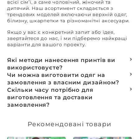
всієї сім’ї, а саме чоловічий, жіночий та
дитячий. Наш асортимент складається з
трендових моделей включаючи верхній одяг,
білизну, шкарпетки та різноманітні аксесуари.
Якщо у вас є конкретний запит або ідея,
звертайтеся до нас, і ми підберемо найкращі
варіанти для вашого проекту.
Які методи нанесення принтів ви
використовуєте?
Термотранферний
Чи можна виготовити одяг на
Шовкотрафаретний
замовлення з власним дизайном?
DTF – друк
Так, ми спеціалізуємося на розробці колекцій
Скільки часу потрібно для
Машинна вишивка
та мерчу під ключ, цей процес включає підбір
виготовлення та доставки
тканин, розробку лекал, дизай та
замовлення?
завершується пошиттям готового виробу.
Доставка товарів зі складу, оплачених до 16:00,
здійснюється в той же день. Термін
Рекомендовані товари
виготовлення індивідуальних замовлень
обговорюється індивідуально.