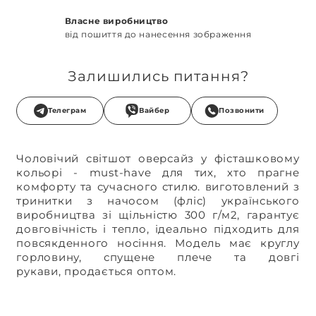
Власне виробництво
від пошиття до нанесення зображення
Залишились питання?
Телеграм
Вайбер
Позвонити
Чоловічий світшот оверсайз
у фісташковому
кольорі
- must-have для тих, хто прагне
комфорту та сучасно
го стилю
.
виготовлений з
тринитки з начосом (фліс) українського
виробництва зі щільністю 300 г/м2
,
гарантує
довговічність і тепло, ідеально підходить для
повсякденного носіння. Модель має круглу
горловину,
спущене плече
та довгі
рукави,
п
родається оптом.