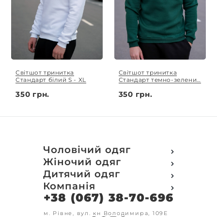
Світшот тринитка
Світшот тринитка
Стандарт білий S - XL
Стандарт темно-зелений
S - XL
350 грн.
350 грн.
Чоловічий одяг
Футболки
Жіночий одяг
Футболки Polo
Футболки
Дитячий одяг
Кофти
Поло
Футболки
Компанія
Світшот
Кофти
Кофти
Кенгуру
+38 (067) 38-70-696
Про компанію
Світшот
Світшоти
Кофта з замком
Доставка та оплата
Кенгуру
Кенгуру
Олімпійки
Друк на замовлення
м. Рівне, вул. кн Володимира, 109Е
Олімпійки