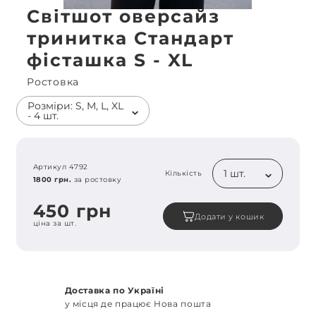
Світшот оверсайз
тринитка Стандарт
фісташка S - XL
Ростовка
Розміри: S, M, L, XL
- 4 шт.
Артикул 4792
1 шт.
Кількість
1800 грн.
за ростовку
450 грн
Додати у кошик
ціна за шт.
Доставка по Україні
у місця де працює Нова пошта