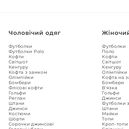
Чоловічий одяг
Жіночи
Футболки
Футболки
Футболки Polo
Поло
Кофти
Кофти
Світшот
Світшот
Кенгуру
Кенгуру
Кофта з замком
Олімпійки
Олімпійки
Кофта на 
Бомбери
Бомбери
Флісові кофти
В'язка
Гольфи
Гольфи
Реглан
Джинси
Штани
Футболки 
Джинси
Штани
Костюми
Майки
Шорти
Топи
Сорочки джинсові
Кроп-топи