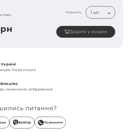
1 шт.
Кількість
остовку
грн
Додати у кошик
 Україні
працює Нова пошта
обництво
 до нанесення зображення
шились питання?
грам
Вайбер
Позвонити