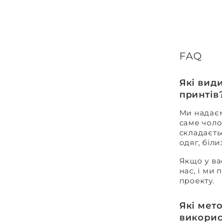
FAQ
Які вид
принтів
Ми надаєм
саме чоло
складаєть
одяг, біл
Якщо у ва
нас, і ми
проекту.
Які мет
викорис