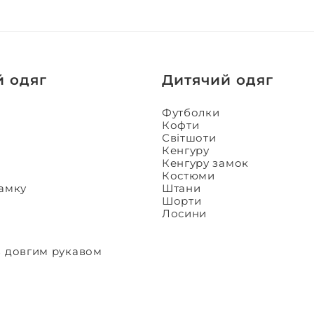
й одяг
Дитячий одяг
Футболки
Кофти
Світшоти
Кенгуру
Кенгуру замок
Костюми
замку
Штани
Шорти
Лосини
з довгим рукавом