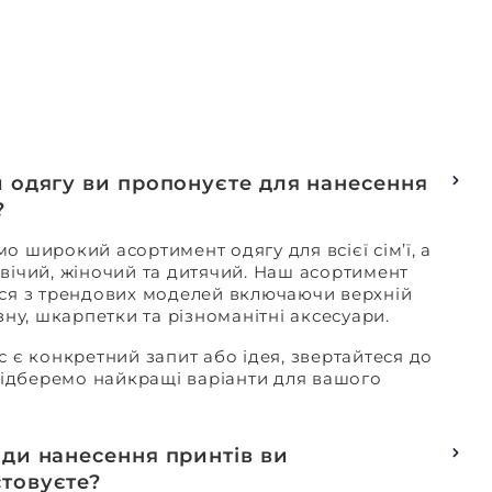
и одягу ви пропонуєте для нанесення
?
о широкий асортимент одягу для всієї сім’ї, а
вічий, жіночий та дитячий. Наш асортимент
ся з трендових моделей включаючи верхній
изну, шкарпетки та різноманітні аксесуари.
с є конкретний запит або ідея, звертайтеся до
 підберемо найкращі варіанти для вашого
оди нанесення принтів ви
товуєте?