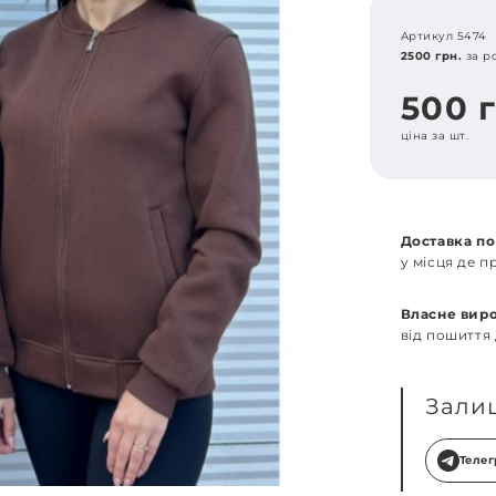
Артикул 5474
2500 грн.
за р
500 
ціна за шт.
Доставка по
у місця де 
Власне вир
від пошиття
Зали
Теле