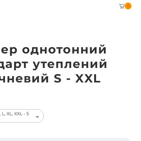
0
ер однотонний
дарт утеплений
чневий S - XXL
 L, XL, XXL - 5