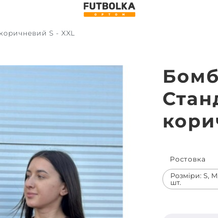
коричневий S - XXL
Бомб
Стан
кори
Ростовка
Розміри: S, M,
шт.