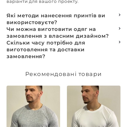
варіанти для вашого проекту.
Які методи нанесення принтів ви
використовуєте?
Термотранферний
Чи можна виготовити одяг на
Шовкотрафаретний
замовлення з власним дизайном?
DTF – друк
Так, ми спеціалізуємося на розробці колекцій
Скільки часу потрібно для
Машинна вишивка
та мерчу під ключ, цей процес включає підбір
виготовлення та доставки
тканин, розробку лекал, дизай та
замовлення?
завершується пошиттям готового виробу.
Доставка товарів зі складу, оплачених до 16:00,
здійснюється в той же день. Термін
Рекомендовані товари
виготовлення індивідуальних замовлень
обговорюється індивідуально.