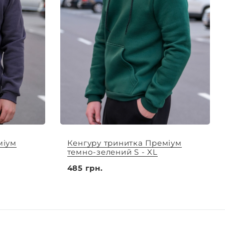
міум
Кенгуру тринитка Преміум
темно-зелений S - XL
485 грн.