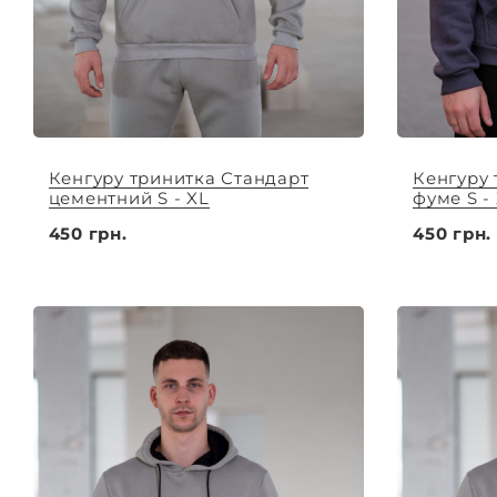
Кенгуру тринитка Стандарт
Кенгуру 
цементний S - XL
фуме S -
450 грн.
450 грн.