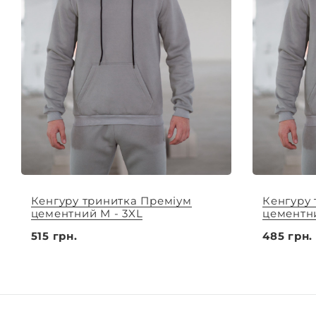
Кенгуру тринитка Преміум
Кенгуру
цементний M - 3XL
цементни
515 грн.
485 грн.