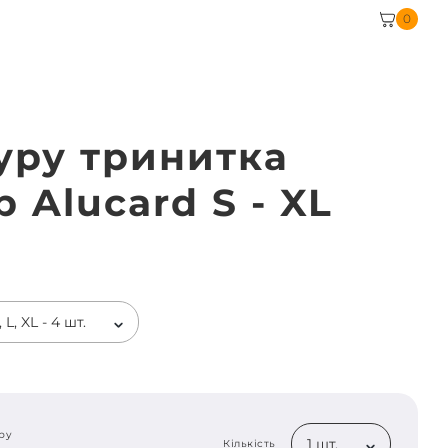
0
уру тринитка
 Alucard S - XL
 L, XL - 4 шт.
ру
1 шт.
Кількість