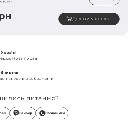
остовку
грн
Додати у кошик
 Україні
працює Нова пошта
обництво
 до нанесення зображення
шились питання?
грам
Вайбер
Позвонити