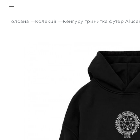
Головна
Колекції
Кенгуру тринитка футер Alucar