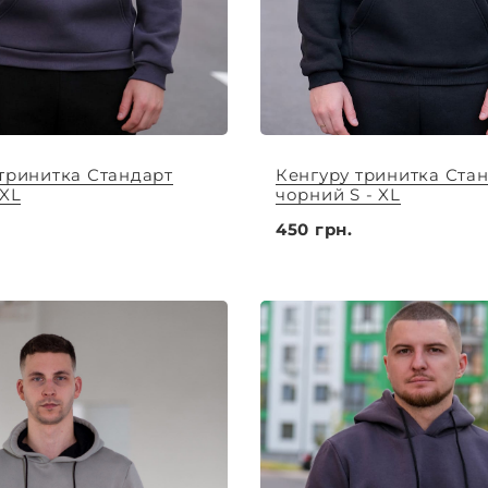
тринитка Стандарт
Кенгуру тринитка Ста
 XL
чорний S - XL
450 грн.