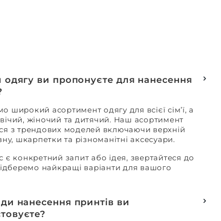
и одягу ви пропонуєте для нанесення
?
о широкий асортимент одягу для всієї сім’ї, а
вічий, жіночий та дитячий. Наш асортимент
ся з трендових моделей включаючи верхній
изну, шкарпетки та різноманітні аксесуари.
с є конкретний запит або ідея, звертайтеся до
 підберемо найкращі варіанти для вашого
оди нанесення принтів ви
товуєте?