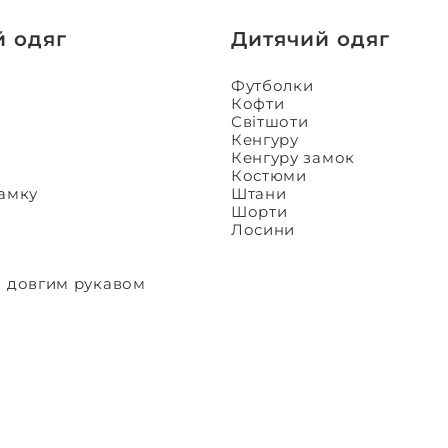
й одяг
Дитячий одяг
Футболки
Кофти
Світшоти
Кенгуру
Кенгуру замок
Костюми
замку
Штани
Шорти
Лосини
з довгим рукавом