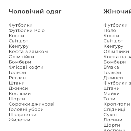
Чоловічий одяг
Жіночи
Футболки
Футболки
Футболки Polo
Поло
Кофти
Кофти
Світшот
Світшот
Кенгуру
Кенгуру
Кофта з замком
Олімпійки
Олімпійки
Кофта на 
Бомбери
Бомбери
Флісові кофти
В'язка
Гольфи
Гольфи
Реглан
Джинси
Штани
Футболки 
Джинси
Штани
Костюми
Майки
Шорти
Топи
Сорочки джинсові
Кроп-топи
Головні убори
Спідниці
Шкарпетки
Сукні
Жилетки
Лосини
Шорти
Костюми