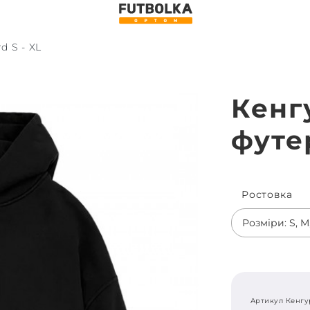
d S - XL
Кенг
футер
Ростовка
Розміри: S, M,
Артикул Кенгу