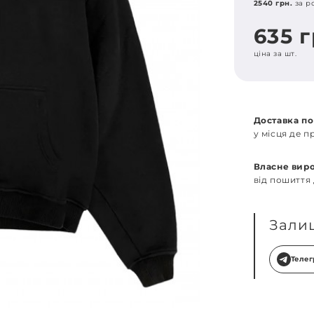
2540 грн.
за р
635 
ціна за шт.
Доставка по
у місця де 
Власне вир
від пошиття
Зали
Теле