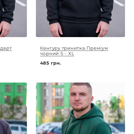
ндарт
Кенгуру тринитка Преміум
чорний S - XL
485 грн.