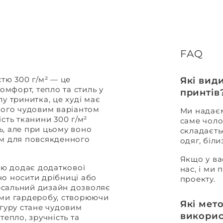
FAQ
тю 300 г/м² — це
Які вид
омфорт, тепло та стиль у
принтів
у тринитка, це худі має
його чудовим варіантом
Ми надаєм
сть тканини 300 г/м²
саме чоло
ь, але при цьому воно
складаєть
им для повсякденного
одяг, біл
Якщо у ва
ю додає додаткової
нас, і ми
но носити дрібниці або
проекту.
ерсальний дизайн дозволяє
ами гардеробу, створюючи
Які мет
нгуру стане чудовим
викорис
тепло, зручність та