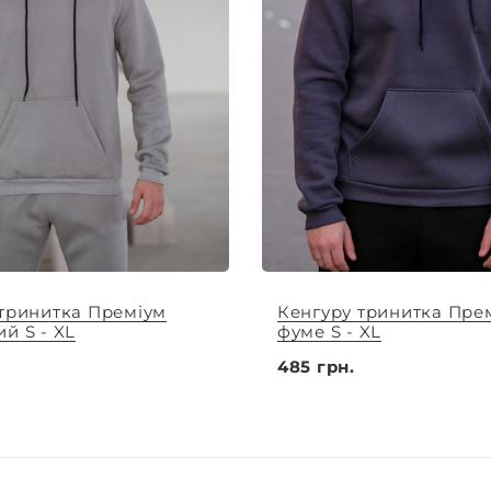
 тринитка Преміум
Кенгуру тринитка Пре
й S - XL
фуме S - XL
485 грн.