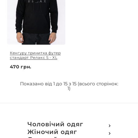
Кенгуру тринитка футер
стандарт Релакс S - XL
470 грн.
Показано від 1 до 15 з 15 (всього сторінок:
1)
Чоловічий одяг
Футболки
Жіночий одяг
Футболки Polo