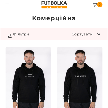
0
Комерційна
Фiльтри