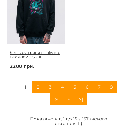
Кенгуру тринитка футер
Blink-182 2 S - XL
2200 грн.
1
2
3
4
5
6
7
8
9
>
>|
Показано від 1 до 15 з 157 (всього
сторінок: 11)