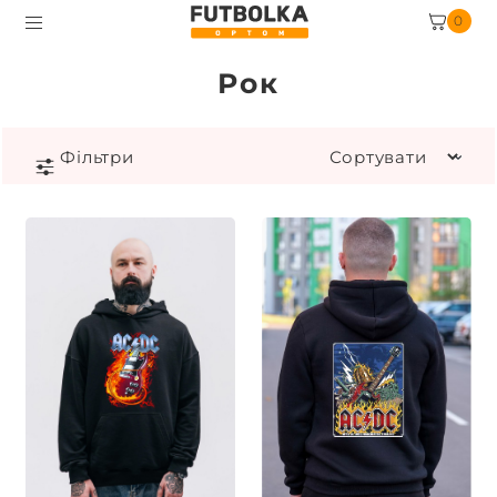
0
Рок
Фiльтри