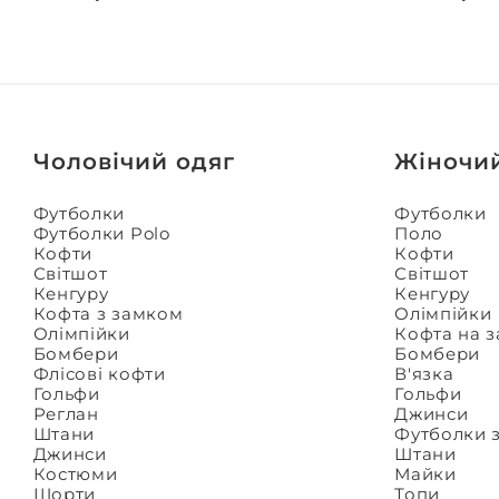
Чоловічий одяг
Жіночи
Футболки
Футболки
Футболки Polo
Поло
Кофти
Кофти
Світшот
Світшот
Кенгуру
Кенгуру
Кофта з замком
Олімпійки
Олімпійки
Кофта на 
Бомбери
Бомбери
Флісові кофти
В'язка
Гольфи
Гольфи
Реглан
Джинси
Штани
Футболки 
Джинси
Штани
Костюми
Майки
Шорти
Топи