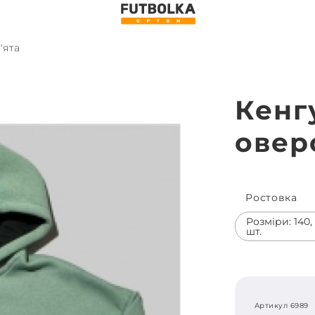
'ята
Кенг
овер
Ростовка
Розміри: 140, 1
шт.
Артикул 6989