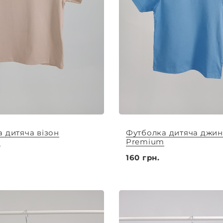
 дитяча візон
Футболка дитяча джин
m
Premium
160 грн.