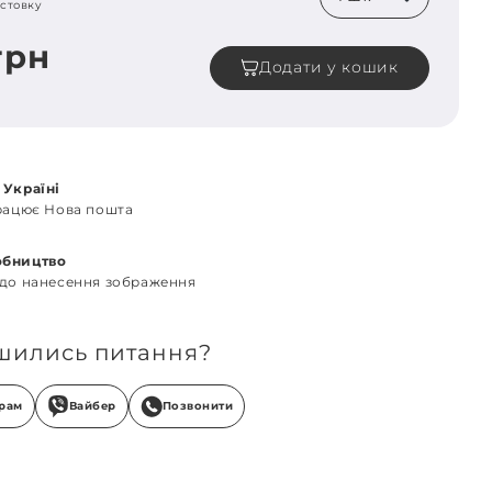
стовку
грн
Додати у кошик
 Україні
працює Нова пошта
обництво
 до нанесення зображення
шились питання?
грам
Вайбер
Позвонити