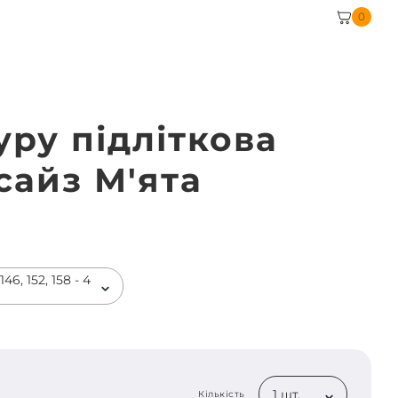
0
уру підліткова
сайз М'ята
46, 152, 158 - 4
1 шт.
Кількість