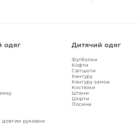
й одяг
Дитячий одяг
Футболки
Кофти
Світшоти
Кенгуру
Кенгуру замок
Костюми
замку
Штани
Шорти
Лосини
з довгим рукавом