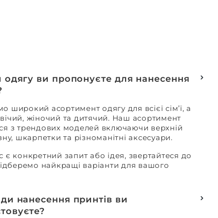
и одягу ви пропонуєте для нанесення
?
о широкий асортимент одягу для всієї сім’ї, а
вічий, жіночий та дитячий. Наш асортимент
ся з трендових моделей включаючи верхній
изну, шкарпетки та різноманітні аксесуари.
с є конкретний запит або ідея, звертайтеся до
 підберемо найкращі варіанти для вашого
оди нанесення принтів ви
товуєте?