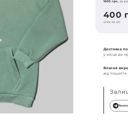
1600 грн.
за ро
400 
ціна за шт.
Доставка по
у місця де 
Власне вир
від пошиття
Зали
Теле