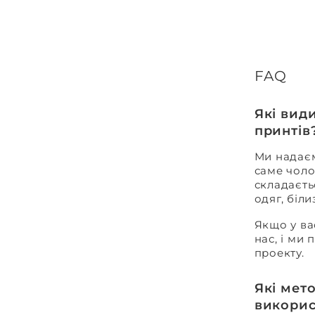
FAQ
Які вид
принтів
Ми надаєм
саме чоло
складаєть
одяг, біл
Якщо у ва
нас, і ми
проекту.
Які мет
викорис