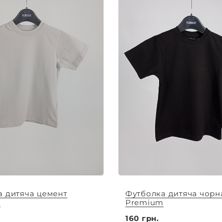
а дитяча цемент
Футболка дитяча чорн
m
Premium
160 грн.