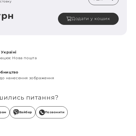
стовку
грн
Додати у кошик
 Україні
працює Нова пошта
обництво
 до нанесення зображення
шились питання?
грам
Вайбер
Позвонити