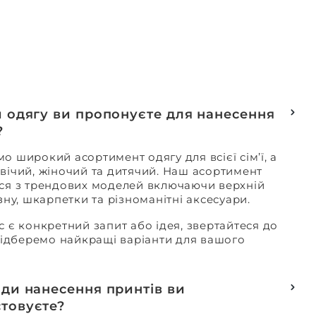
и одягу ви пропонуєте для нанесення
?
о широкий асортимент одягу для всієї сім’ї, а
вічий, жіночий та дитячий. Наш асортимент
ся з трендових моделей включаючи верхній
изну, шкарпетки та різноманітні аксесуари.
с є конкретний запит або ідея, звертайтеся до
 підберемо найкращі варіанти для вашого
оди нанесення принтів ви
товуєте?