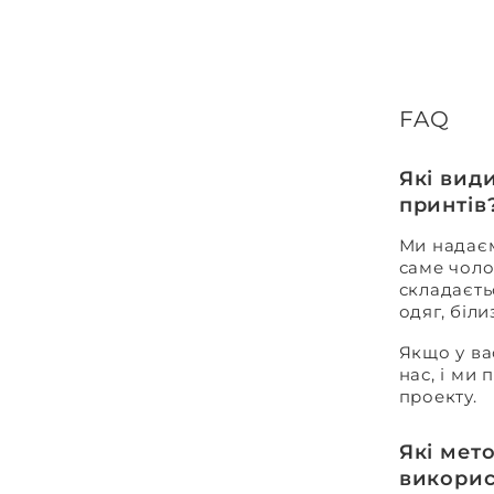
FAQ
Які вид
принтів
Ми надаєм
саме чоло
складаєть
одяг, біл
Якщо у ва
нас, і ми
проекту.
Які мет
викорис