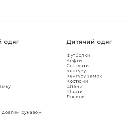
й одяг
Дитячий одяг
Футболки
Кофти
Світшоти
Кенгуру
Кенгуру замок
Костюми
замку
Штани
Шорти
Лосини
з довгим рукавом