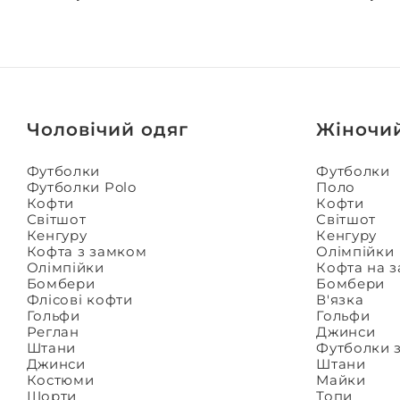
Чоловічий одяг
Жіночи
Футболки
Футболки
Футболки Polo
Поло
Кофти
Кофти
Світшот
Світшот
Кенгуру
Кенгуру
Кофта з замком
Олімпійки
Олімпійки
Кофта на 
Бомбери
Бомбери
Флісові кофти
В'язка
Гольфи
Гольфи
Реглан
Джинси
Штани
Футболки 
Джинси
Штани
Костюми
Майки
Шорти
Топи