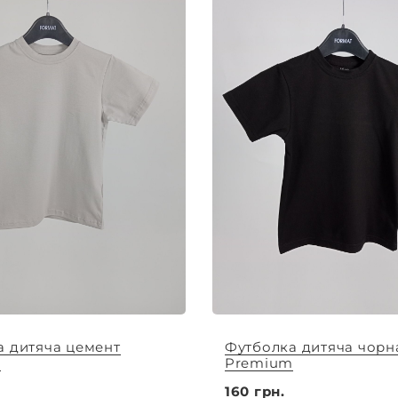
а дитяча цемент
Футболка дитяча чорн
m
Premium
160 грн.