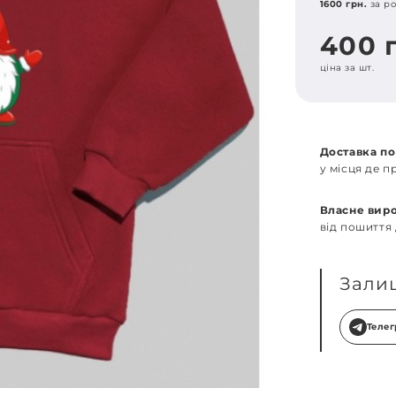
1600 грн.
за ро
400 
ціна за шт.
Доставка по
у місця де 
Власне вир
від пошиття
Зали
Теле