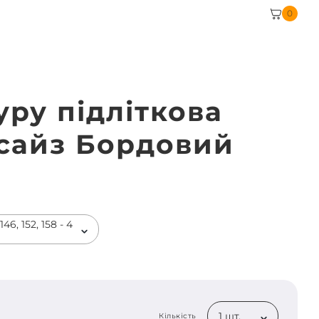
0
уру підліткова
сайз Бордовий
46, 152, 158 - 4
1 шт.
Кількість