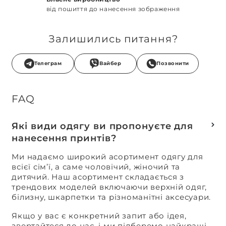
від пошиття до нанесення зображення
Залишились питання?
Телеграм
Вайбер
Позвонити
FAQ
Які види одягу ви пропонуєте для
нанесення принтів?
Ми надаємо широкий асортимент одягу для
всієї сім’ї, а саме чоловічий, жіночий та
дитячий. Наш асортимент складається з
трендових моделей включаючи верхній одяг,
білизну, шкарпетки та різноманітні аксесуари.
Якщо у вас є конкретний запит або ідея,
звертайтеся до нас, і ми підберемо найкращі