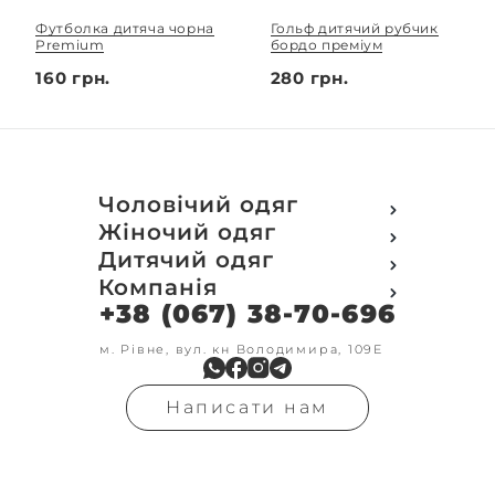
Футболка дитяча чорна
Гольф дитячий рубчик
Premium
бордо преміум
160 грн.
280 грн.
Чоловічий одяг
Футболки
Жіночий одяг
Футболки Polo
Футболки
Дитячий одяг
Кофти
Поло
Футболки
Компанія
Світшот
Кофти
Кофти
Кенгуру
+38 (067) 38-70-696
Про компанію
Світшот
Світшоти
Кофта з замком
Доставка та оплата
Кенгуру
Кенгуру
Олімпійки
Друк на замовлення
м. Рівне, вул. кн Володимира, 109Е
Олімпійки
Кенгуру замок
Бомбери
Обмін та повернення
Кофта на замку
Костюми
Флісові кофти
Контакти
Бомбери
Штани
Гольфи
Написати нам
Умови оформлення
В'язка
Шорти
Реглан
замовлення
Гольфи
Лосини
Штани
Угода користувача
Джинси
Джинси
Блог
Футболки з довгим рукавом
Костюми
Штани