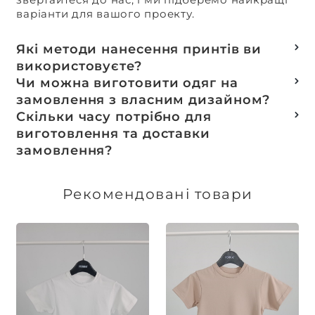
варіанти для вашого проекту.
Які методи нанесення принтів ви
використовуєте?
Термотранферний
Чи можна виготовити одяг на
Шовкотрафаретний
замовлення з власним дизайном?
DTF – друк
Так, ми спеціалізуємося на розробці колекцій
Скільки часу потрібно для
Машинна вишивка
та мерчу під ключ, цей процес включає підбір
виготовлення та доставки
тканин, розробку лекал, дизай та
замовлення?
завершується пошиттям готового виробу.
Доставка товарів зі складу, оплачених до 16:00,
здійснюється в той же день. Термін
Рекомендовані товари
виготовлення індивідуальних замовлень
обговорюється індивідуально.