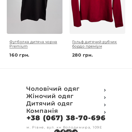
Футболка дитяча чорна
Гольф дитячий рубчик
Premium
бордо преміум
160 грн.
280 грн.
Чоловічий одяг
Футболки
Жіночий одяг
Футболки Polo
Футболки
Дитячий одяг
Кофти
Поло
Футболки
Компанія
Світшот
Кофти
Кофти
Кенгуру
+38 (067) 38-70-696
Про компанію
Світшот
Світшоти
Кофта з замком
Доставка та оплата
Кенгуру
Кенгуру
Олімпійки
Друк на замовлення
м. Рівне, вул. кн Володимира, 109Е
Олімпійки
Кенгуру замок