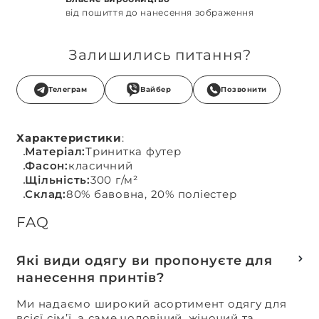
від пошиття до нанесення зображення
Залишились питання?
Телеграм
Вайбер
Позвонити
Характеристики
:
Матеріал:
Тринитка футер
Фасон:
класичний
Щільність:
300 г/м²
Склад:
80% бавовна, 20% поліестер
FAQ
Які види одягу ви пропонуєте для
нанесення принтів?
Ми надаємо широкий асортимент одягу для
всієї сім’ї, а саме чоловічий, жіночий та