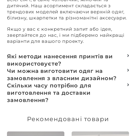
дитячий. Наш асортимент складається з
трендових моделей включаючи верхній одяг,
білизну, шкарпетки та різноманітні аксесуари.
Якщо у вас є конкретний запит або ідея,
звертайтеся до нас, і ми підберемо найкращі
варіанти для вашого проекту.
Які методи нанесення принтів ви
використовуєте?
Термотранферний
Чи можна виготовити одяг на
Шовкотрафаретний
замовлення з власним дизайном?
DTF – друк
Так, ми спеціалізуємося на розробці колекцій
Скільки часу потрібно для
Машинна вишивка
та мерчу під ключ, цей процес включає підбір
виготовлення та доставки
тканин, розробку лекал, дизай та
замовлення?
завершується пошиттям готового виробу.
Доставка товарів зі складу, оплачених до 16:00,
здійснюється в той же день. Термін
Рекомендовані товари
виготовлення індивідуальних замовлень
обговорюється індивідуально.