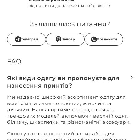
від пошиття до нанесення зображення
Залишились питання?
Телеграм
Вайбер
Позвонити
FAQ
Які види одягу ви пропонуєте для
нанесення принтів?
Ми надаємо широкий асортимент одягу для
всієї сім’ї, а саме чоловічий, жіночий та
дитячий. Наш асортимент складається з
трендових моделей включаючи верхній одяг,
білизну, шкарпетки та різноманітні аксесуари.
Якщо у вас є конкретний запит або ідея,
звертайтеся до нас, і ми підберемо найкращі