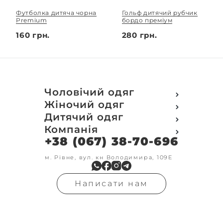
Футболка дитяча чорна
Гольф дитячий рубчик
Premium
бордо преміум
160 грн.
280 грн.
Чоловічий одяг
Футболки
Жіночий одяг
Футболки Polo
Футболки
Дитячий одяг
Кофти
Поло
Футболки
Компанія
Світшот
Кофти
Кофти
Кенгуру
+38 (067) 38-70-696
Про компанію
Світшот
Світшоти
Кофта з замком
Доставка та оплата
Кенгуру
Кенгуру
Олімпійки
Друк на замовлення
м. Рівне, вул. кн Володимира, 109Е
Олімпійки
Кенгуру замок
Бомбери
Обмін та повернення
Кофта на замку
Костюми
Флісові кофти
Контакти
Бомбери
Штани
Гольфи
Написати нам
Умови оформлення
В'язка
Шорти
Реглан
замовлення
Гольфи
Лосини
Штани
Угода користувача
Джинси
Джинси
Блог
Футболки з довгим рукавом
Костюми
Штани