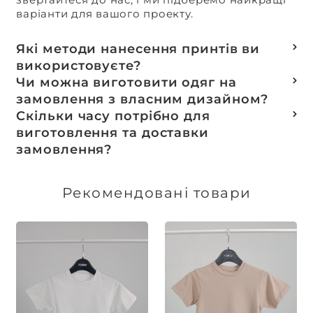
варіанти для вашого проекту.
Які методи нанесення принтів ви
використовуєте?
Термотранферний
Чи можна виготовити одяг на
Шовкотрафаретний
замовлення з власним дизайном?
DTF – друк
Так, ми спеціалізуємося на розробці колекцій
Скільки часу потрібно для
Машинна вишивка
та мерчу під ключ, цей процес включає підбір
виготовлення та доставки
тканин, розробку лекал, дизай та
замовлення?
завершується пошиттям готового виробу.
Доставка товарів зі складу, оплачених до 16:00,
здійснюється в той же день. Термін
Рекомендовані товари
виготовлення індивідуальних замовлень
обговорюється індивідуально.