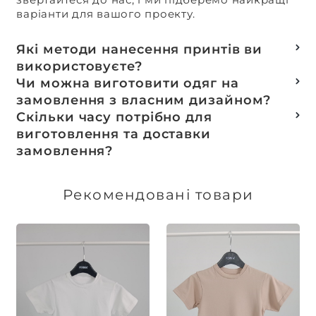
варіанти для вашого проекту.
Які методи нанесення принтів ви
використовуєте?
Термотранферний
Чи можна виготовити одяг на
Шовкотрафаретний
замовлення з власним дизайном?
DTF – друк
Так, ми спеціалізуємося на розробці колекцій
Скільки часу потрібно для
Машинна вишивка
та мерчу під ключ, цей процес включає підбір
виготовлення та доставки
тканин, розробку лекал, дизай та
замовлення?
завершується пошиттям готового виробу.
Доставка товарів зі складу, оплачених до 16:00,
здійснюється в той же день. Термін
Рекомендовані товари
виготовлення індивідуальних замовлень
обговорюється індивідуально.