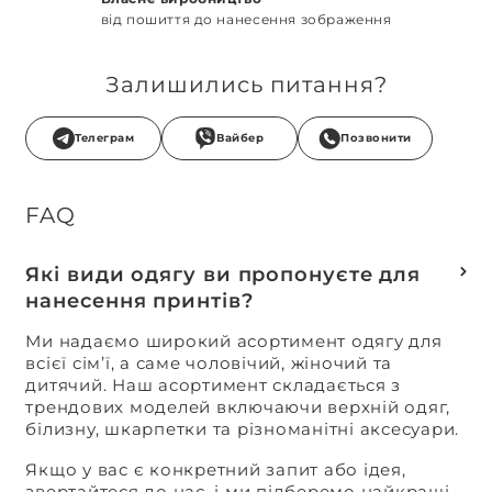
від пошиття до нанесення зображення
Залишились питання?
Телеграм
Вайбер
Позвонити
FAQ
Які види одягу ви пропонуєте для
нанесення принтів?
Ми надаємо широкий асортимент одягу для
всієї сім’ї, а саме чоловічий, жіночий та
дитячий. Наш асортимент складається з
трендових моделей включаючи верхній одяг,
білизну, шкарпетки та різноманітні аксесуари.
Якщо у вас є конкретний запит або ідея,
звертайтеся до нас, і ми підберемо найкращі