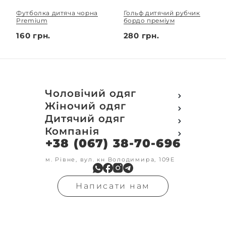
Футболка дитяча чорна
Гольф дитячий рубчик
Premium
бордо преміум
160 грн.
280 грн.
Чоловічий одяг
Футболки
Жіночий одяг
Футболки Polo
Футболки
Дитячий одяг
Кофти
Поло
Футболки
Компанія
Світшот
Кофти
Кофти
Кенгуру
+38 (067) 38-70-696
Про компанію
Світшот
Світшоти
Кофта з замком
Доставка та оплата
Кенгуру
Кенгуру
Олімпійки
Друк на замовлення
м. Рівне, вул. кн Володимира, 109Е
Олімпійки
Кенгуру замок
Бомбери
Обмін та повернення
Кофта на замку
Костюми
Флісові кофти
Контакти
Бомбери
Штани
Гольфи
Написати нам
Умови оформлення
В'язка
Шорти
Реглан
замовлення
Гольфи
Лосини
Штани
Угода користувача
Джинси
Джинси
Блог
Футболки з довгим рукавом
Костюми
Штани