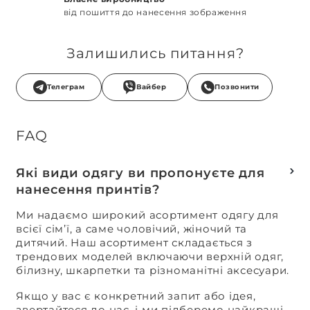
від пошиття до нанесення зображення
Залишились питання?
Телеграм
Вайбер
Позвонити
FAQ
Які види одягу ви пропонуєте для
нанесення принтів?
Ми надаємо широкий асортимент одягу для
всієї сім’ї, а саме чоловічий, жіночий та
дитячий. Наш асортимент складається з
трендових моделей включаючи верхній одяг,
білизну, шкарпетки та різноманітні аксесуари.
Якщо у вас є конкретний запит або ідея,
звертайтеся до нас, і ми підберемо найкращі