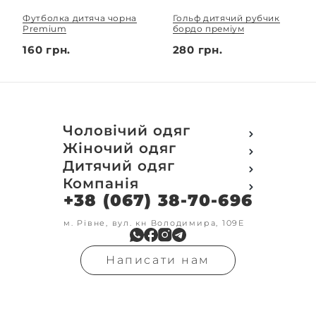
Футболка дитяча чорна
Гольф дитячий рубчик
Premium
бордо преміум
160 грн.
280 грн.
Чоловічий одяг
Футболки
Жіночий одяг
Футболки Polo
Футболки
Дитячий одяг
Кофти
Поло
Футболки
Компанія
Світшот
Кофти
Кофти
Кенгуру
+38 (067) 38-70-696
Про компанію
Світшот
Світшоти
Кофта з замком
Доставка та оплата
Кенгуру
Кенгуру
Олімпійки
Друк на замовлення
м. Рівне, вул. кн Володимира, 109Е
Олімпійки
Кенгуру замок
Бомбери
Обмін та повернення
Кофта на замку
Костюми
Флісові кофти
Контакти
Бомбери
Штани
Гольфи
Написати нам
Умови оформлення
В'язка
Шорти
Реглан
замовлення
Гольфи
Лосини
Штани
Угода користувача
Джинси
Джинси
Блог
Футболки з довгим рукавом
Костюми
Штани