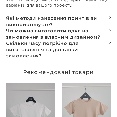
варіанти для вашого проекту.
Які методи нанесення принтів ви
використовуєте?
Термотранферний
Чи можна виготовити одяг на
Шовкотрафаретний
замовлення з власним дизайном?
DTF – друк
Так, ми спеціалізуємося на розробці колекцій
Скільки часу потрібно для
Машинна вишивка
та мерчу під ключ, цей процес включає підбір
виготовлення та доставки
тканин, розробку лекал, дизай та
замовлення?
завершується пошиттям готового виробу.
Доставка товарів зі складу, оплачених до 16:00,
здійснюється в той же день. Термін
Рекомендовані товари
виготовлення індивідуальних замовлень
обговорюється індивідуально.