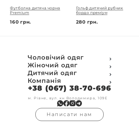
Футболка дитяча чорна
Гольф дитячий рубчик
Premium
бордо преміум
160 грн.
280 грн.
Чоловічий одяг
Футболки
Жіночий одяг
Футболки Polo
Футболки
Дитячий одяг
Кофти
Поло
Футболки
Компанія
Світшот
Кофти
Кофти
Кенгуру
+38 (067) 38-70-696
Про компанію
Світшот
Світшоти
Кофта з замком
Доставка та оплата
Кенгуру
Кенгуру
Олімпійки
Друк на замовлення
м. Рівне, вул. кн Володимира, 109Е
Олімпійки
Кенгуру замок
Бомбери
Обмін та повернення
Кофта на замку
Костюми
Флісові кофти
Контакти
Бомбери
Штани
Гольфи
Написати нам
Умови оформлення
В'язка
Шорти
Реглан
замовлення
Гольфи
Лосини
Штани
Угода користувача
Джинси
Джинси
Блог
Футболки з довгим рукавом
Костюми
Штани