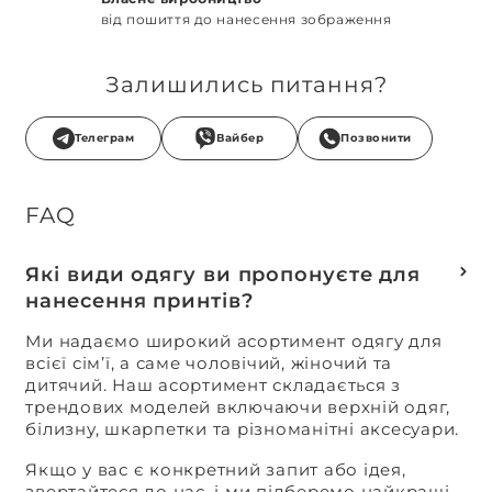
від пошиття до нанесення зображення
Залишились питання?
Телеграм
Вайбер
Позвонити
FAQ
Які види одягу ви пропонуєте для
нанесення принтів?
Ми надаємо широкий асортимент одягу для
всієї сім’ї, а саме чоловічий, жіночий та
дитячий. Наш асортимент складається з
трендових моделей включаючи верхній одяг,
білизну, шкарпетки та різноманітні аксесуари.
Якщо у вас є конкретний запит або ідея,
звертайтеся до нас, і ми підберемо найкращі