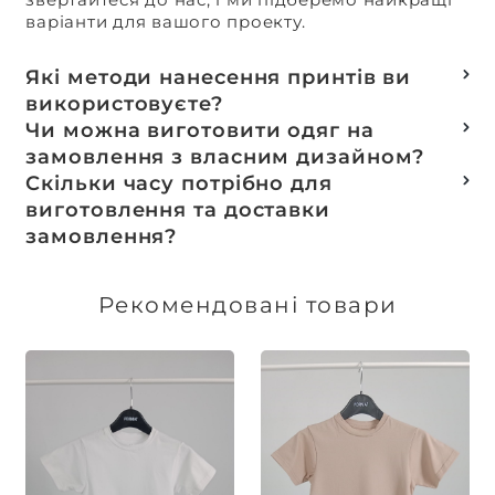
варіанти для вашого проекту.
Які методи нанесення принтів ви
використовуєте?
Термотранферний
Чи можна виготовити одяг на
Шовкотрафаретний
замовлення з власним дизайном?
DTF – друк
Так, ми спеціалізуємося на розробці колекцій
Скільки часу потрібно для
Машинна вишивка
та мерчу під ключ, цей процес включає підбір
виготовлення та доставки
тканин, розробку лекал, дизай та
замовлення?
завершується пошиттям готового виробу.
Доставка товарів зі складу, оплачених до 16:00,
здійснюється в той же день. Термін
Рекомендовані товари
виготовлення індивідуальних замовлень
обговорюється індивідуально.