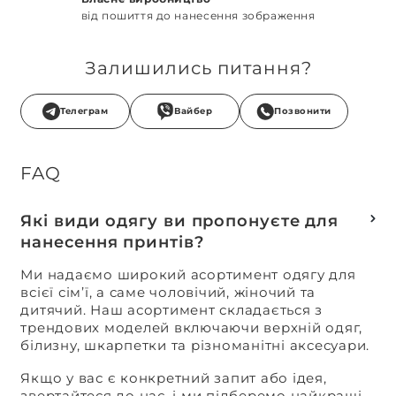
від пошиття до нанесення зображення
Залишились питання?
Телеграм
Вайбер
Позвонити
FAQ
Які види одягу ви пропонуєте для
нанесення принтів?
Ми надаємо широкий асортимент одягу для
всієї сім’ї, а саме чоловічий, жіночий та
дитячий. Наш асортимент складається з
трендових моделей включаючи верхній одяг,
білизну, шкарпетки та різноманітні аксесуари.
Якщо у вас є конкретний запит або ідея,
звертайтеся до нас, і ми підберемо найкращі