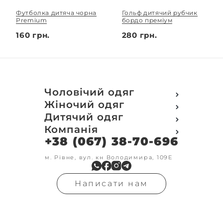
Футболка дитяча чорна
Гольф дитячий рубчик
Premium
бордо преміум
160 грн.
280 грн.
Чоловічий одяг
Футболки
Жіночий одяг
Футболки Polo
Футболки
Дитячий одяг
Кофти
Поло
Футболки
Компанія
Світшот
Кофти
Кофти
Кенгуру
+38 (067) 38-70-696
Про компанію
Світшот
Світшоти
Кофта з замком
Доставка та оплата
Кенгуру
Кенгуру
Олімпійки
Друк на замовлення
м. Рівне, вул. кн Володимира, 109Е
Олімпійки
Кенгуру замок
Бомбери
Обмін та повернення
Кофта на замку
Костюми
Флісові кофти
Контакти
Бомбери
Штани
Гольфи
Написати нам
Умови оформлення
В'язка
Шорти
Реглан
замовлення
Гольфи
Лосини
Штани
Угода користувача
Джинси
Джинси
Блог
Футболки з довгим рукавом
Костюми
Штани