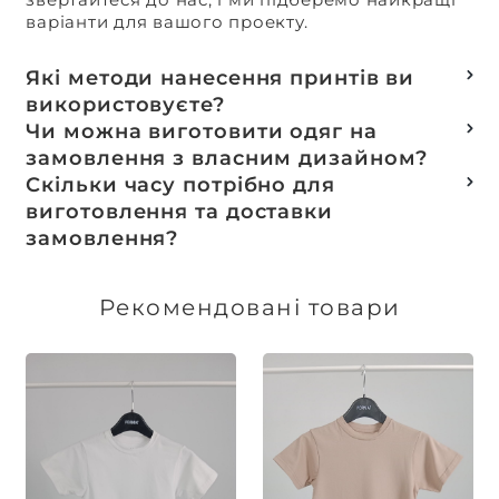
варіанти для вашого проекту.
Які методи нанесення принтів ви
використовуєте?
Термотранферний
Чи можна виготовити одяг на
Шовкотрафаретний
замовлення з власним дизайном?
DTF – друк
Так, ми спеціалізуємося на розробці колекцій
Скільки часу потрібно для
Машинна вишивка
та мерчу під ключ, цей процес включає підбір
виготовлення та доставки
тканин, розробку лекал, дизай та
замовлення?
завершується пошиттям готового виробу.
Доставка товарів зі складу, оплачених до 16:00,
здійснюється в той же день. Термін
Рекомендовані товари
виготовлення індивідуальних замовлень
обговорюється індивідуально.