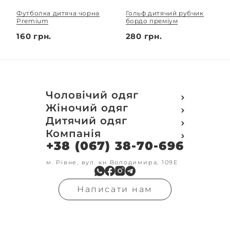
Футболка дитяча чорна
Гольф дитячий рубчик
Premium
бордо преміум
160 грн.
280 грн.
Чоловічий одяг
Футболки
Жіночий одяг
Футболки Polo
Футболки
Дитячий одяг
Кофти
Поло
Футболки
Компанія
Світшот
Кофти
Кофти
Кенгуру
+38 (067) 38-70-696
Про компанію
Світшот
Світшоти
Кофта з замком
Доставка та оплата
Кенгуру
Кенгуру
Олімпійки
Друк на замовлення
м. Рівне, вул. кн Володимира, 109Е
Олімпійки
Кенгуру замок
Бомбери
Обмін та повернення
Кофта на замку
Костюми
Флісові кофти
Контакти
Бомбери
Штани
Гольфи
Написати нам
Умови оформлення
В'язка
Шорти
Реглан
замовлення
Гольфи
Лосини
Штани
Угода користувача
Джинси
Джинси
Блог
Футболки з довгим рукавом
Костюми
Штани