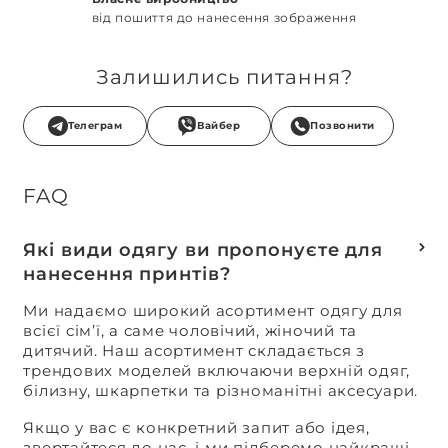
від пошиття до нанесення зображення
Залишились питання?
Телеграм
Вайбер
Позвонити
FAQ
Які види одягу ви пропонуєте для
нанесення принтів?
Ми надаємо широкий асортимент одягу для
всієї сім’ї, а саме чоловічий, жіночий та
дитячий. Наш асортимент складається з
трендових моделей включаючи верхній одяг,
білизну, шкарпетки та різноманітні аксесуари.
Якщо у вас є конкретний запит або ідея,
звертайтеся до нас, і ми підберемо найкращі