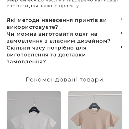
варіанти для вашого проекту.
Які методи нанесення принтів ви
використовуєте?
Термотранферний
Чи можна виготовити одяг на
Шовкотрафаретний
замовлення з власним дизайном?
DTF – друк
Так, ми спеціалізуємося на розробці колекцій
Скільки часу потрібно для
Машинна вишивка
та мерчу під ключ, цей процес включає підбір
виготовлення та доставки
тканин, розробку лекал, дизай та
замовлення?
завершується пошиттям готового виробу.
Доставка товарів зі складу, оплачених до 16:00,
здійснюється в той же день. Термін
Рекомендовані товари
виготовлення індивідуальних замовлень
обговорюється індивідуально.