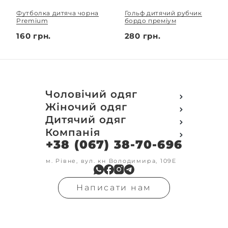
Футболка дитяча чорна
Гольф дитячий рубчик
Premium
бордо преміум
160 грн.
280 грн.
Чоловічий одяг
Футболки
Жіночий одяг
Футболки Polo
Футболки
Дитячий одяг
Кофти
Поло
Футболки
Компанія
Світшот
Кофти
Кофти
Кенгуру
+38 (067) 38-70-696
Про компанію
Світшот
Світшоти
Кофта з замком
Доставка та оплата
Кенгуру
Кенгуру
Олімпійки
Друк на замовлення
м. Рівне, вул. кн Володимира, 109Е
Олімпійки
Кенгуру замок
Бомбери
Обмін та повернення
Кофта на замку
Костюми
Флісові кофти
Контакти
Бомбери
Штани
Гольфи
Написати нам
Умови оформлення
В'язка
Шорти
Реглан
замовлення
Гольфи
Лосини
Штани
Угода користувача
Джинси
Джинси
Блог
Футболки з довгим рукавом
Костюми
Штани