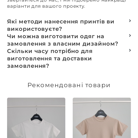
варіанти для вашого проекту.
Які методи нанесення принтів ви
використовуєте?
Термотранферний
Чи можна виготовити одяг на
Шовкотрафаретний
замовлення з власним дизайном?
DTF – друк
Так, ми спеціалізуємося на розробці колекцій
Скільки часу потрібно для
Машинна вишивка
та мерчу під ключ, цей процес включає підбір
виготовлення та доставки
тканин, розробку лекал, дизай та
замовлення?
завершується пошиттям готового виробу.
Доставка товарів зі складу, оплачених до 16:00,
здійснюється в той же день. Термін
Рекомендовані товари
виготовлення індивідуальних замовлень
обговорюється індивідуально.