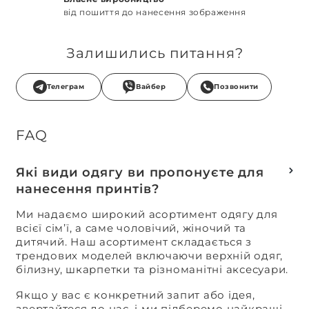
від пошиття до нанесення зображення
Залишились питання?
Телеграм
Вайбер
Позвонити
FAQ
Які види одягу ви пропонуєте для
нанесення принтів?
Ми надаємо широкий асортимент одягу для
всієї сім’ї, а саме чоловічий, жіночий та
дитячий. Наш асортимент складається з
трендових моделей включаючи верхній одяг,
білизну, шкарпетки та різноманітні аксесуари.
Якщо у вас є конкретний запит або ідея,
звертайтеся до нас, і ми підберемо найкращі