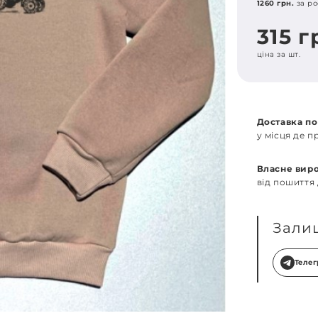
1260 грн.
за ро
315 г
ціна за шт.
Доставка по
у місця де 
Власне вир
від пошиття
Зали
Теле