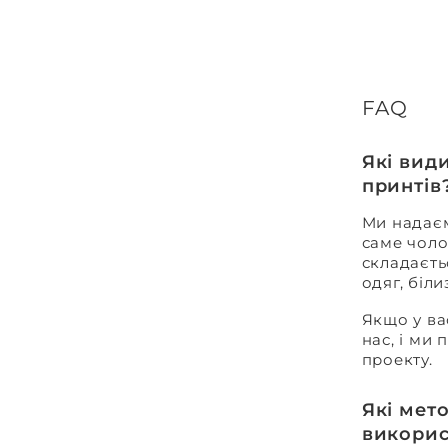
FAQ
Які вид
принтів
Ми надаєм
саме чоло
складаєть
одяг, біл
Якщо у ва
нас, і ми
проекту.
Які мет
викорис