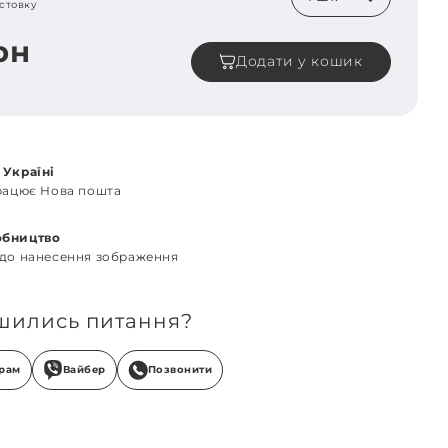
стовку
рн
Додати у кошик
 Україні
працює Нова пошта
обництво
 до нанесення зображення
шились питання?
грам
Вайбер
Позвонити