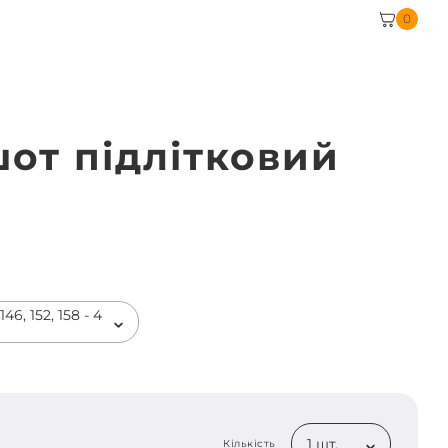
0
шот підлітковий
н
46, 152, 158 - 4
1 шт.
Кількість