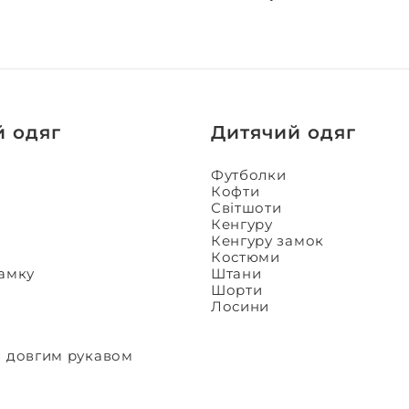
й одяг
Дитячий одяг
Футболки
Кофти
Світшоти
Кенгуру
Кенгуру замок
Костюми
замку
Штани
Шорти
Лосини
з довгим рукавом