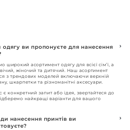
и одягу ви пропонуєте для нанесення
?
о широкий асортимент одягу для всієї сім’ї, а
вічий, жіночий та дитячий. Наш асортимент
ся з трендових моделей включаючи верхній
изну, шкарпетки та різноманітні аксесуари.
с є конкретний запит або ідея, звертайтеся до
 підберемо найкращі варіанти для вашого
оди нанесення принтів ви
товуєте?