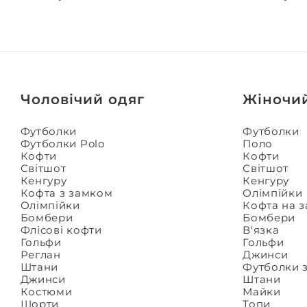
Чоловічий одяг
Жіночи
Футболки
Футболки
Футболки Polo
Поло
Кофти
Кофти
Світшот
Світшот
Кенгуру
Кенгуру
Кофта з замком
Олімпійки
Олімпійки
Кофта на 
Бомбери
Бомбери
Флісові кофти
В'язка
Гольфи
Гольфи
Реглан
Джинси
Штани
Футболки 
Джинси
Штани
Костюми
Майки
Шорти
Топи