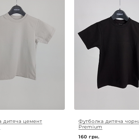
а дитяча цемент
Футболка дитяча чорн
m
Premium
160 грн.