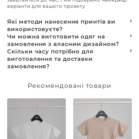
варіанти для вашого проекту.
Які методи нанесення принтів ви
використовуєте?
Термотранферний
Чи можна виготовити одяг на
Шовкотрафаретний
замовлення з власним дизайном?
DTF – друк
Так, ми спеціалізуємося на розробці колекцій
Скільки часу потрібно для
Машинна вишивка
та мерчу під ключ, цей процес включає підбір
виготовлення та доставки
тканин, розробку лекал, дизай та
замовлення?
завершується пошиттям готового виробу.
Доставка товарів зі складу, оплачених до 16:00,
здійснюється в той же день. Термін
Рекомендовані товари
виготовлення індивідуальних замовлень
обговорюється індивідуально.