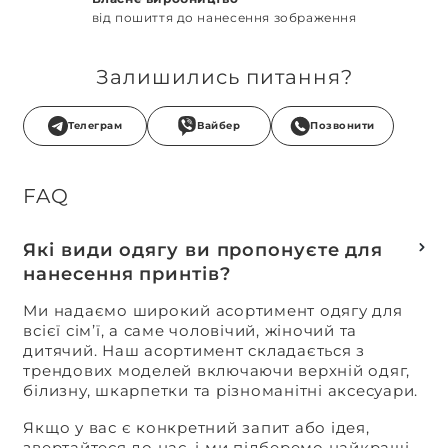
від пошиття до нанесення зображення
Залишились питання?
Телеграм
Вайбер
Позвонити
FAQ
Які види одягу ви пропонуєте для
нанесення принтів?
Ми надаємо широкий асортимент одягу для
всієї сім’ї, а саме чоловічий, жіночий та
дитячий. Наш асортимент складається з
трендових моделей включаючи верхній одяг,
білизну, шкарпетки та різноманітні аксесуари.
Якщо у вас є конкретний запит або ідея,
звертайтеся до нас, і ми підберемо найкращі