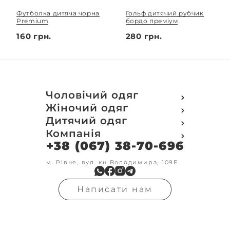
Футболка дитяча чорна
Гольф дитячий рубчик
Premium
бордо преміум
160 грн.
280 грн.
Чоловічий одяг
Футболки
Жіночий одяг
Футболки Polo
Футболки
Дитячий одяг
Кофти
Поло
Футболки
Компанія
Світшот
Кофти
Кофти
Кенгуру
+38 (067) 38-70-696
Про компанію
Світшот
Світшоти
Кофта з замком
Доставка та оплата
Кенгуру
Кенгуру
Олімпійки
Друк на замовлення
м. Рівне, вул. кн Володимира, 109Е
Олімпійки
Кенгуру замок
Бомбери
Обмін та повернення
Кофта на замку
Костюми
Флісові кофти
Контакти
Бомбери
Штани
Гольфи
Написати нам
Умови оформлення
В'язка
Шорти
Реглан
замовлення
Гольфи
Лосини
Штани
Угода користувача
Джинси
Джинси
Блог
Футболки з довгим рукавом
Костюми
Штани