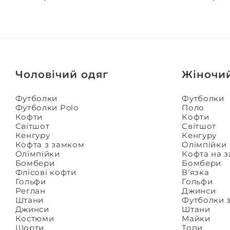
Чоловічий одяг
Жіночи
Футболки
Футболки
Футболки Polo
Поло
Кофти
Кофти
Світшот
Світшот
Кенгуру
Кенгуру
Кофта з замком
Олімпійки
Олімпійки
Кофта на 
Бомбери
Бомбери
Флісові кофти
В'язка
Гольфи
Гольфи
Реглан
Джинси
Штани
Футболки 
Джинси
Штани
Костюми
Майки
Шорти
Топи