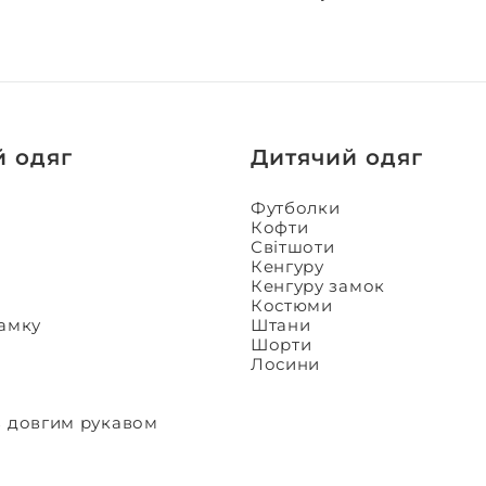
й одяг
Дитячий одяг
Футболки
Кофти
Світшоти
Кенгуру
Кенгуру замок
Костюми
замку
Штани
Шорти
Лосини
з довгим рукавом