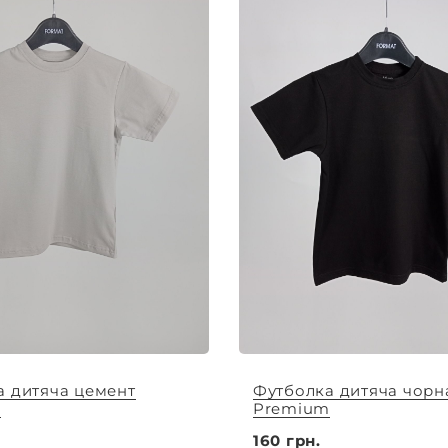
а дитяча цемент
Футболка дитяча чорн
m
Premium
160 грн.