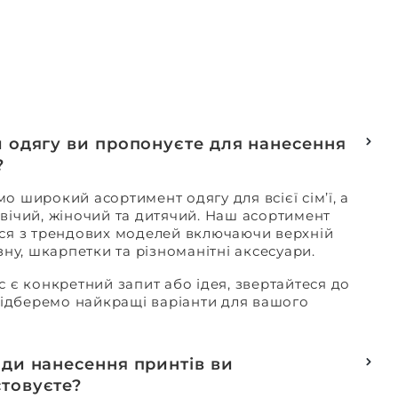
и одягу ви пропонуєте для нанесення
?
о широкий асортимент одягу для всієї сім’ї, а
вічий, жіночий та дитячий. Наш асортимент
ся з трендових моделей включаючи верхній
изну, шкарпетки та різноманітні аксесуари.
с є конкретний запит або ідея, звертайтеся до
 підберемо найкращі варіанти для вашого
оди нанесення принтів ви
товуєте?