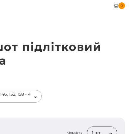
0
шот підлітковий
а
46, 152, 158 - 4
1 шт.
Кількість