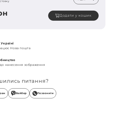
стовку
рн
Додати у кошик
 Україні
працює Нова пошта
обництво
 до нанесення зображення
шились питання?
грам
Вайбер
Позвонити