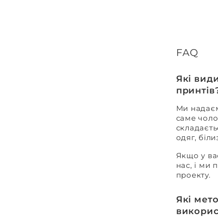
FAQ
Які вид
принтів
Ми надаєм
саме чоло
складаєть
одяг, біл
Якщо у ва
нас, і ми
проекту.
Які мет
викорис