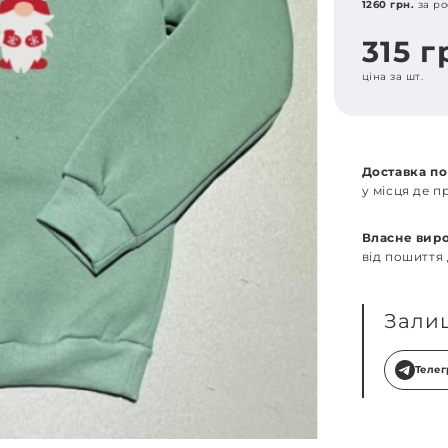
1260 грн.
за ро
315 г
ціна за шт.
Доставка по
у місця де 
Власне вир
від пошиття
Зали
Теле