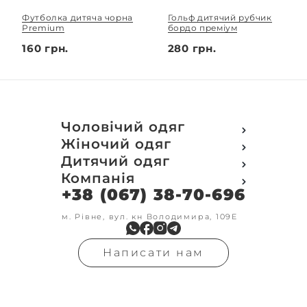
Футболка дитяча чорна
Гольф дитячий рубчик
Premium
бордо преміум
160 грн.
280 грн.
Чоловічий одяг
Футболки
Жіночий одяг
Футболки Polo
Футболки
Дитячий одяг
Кофти
Поло
Футболки
Компанія
Світшот
Кофти
Кофти
Кенгуру
+38 (067) 38-70-696
Про компанію
Світшот
Світшоти
Кофта з замком
Доставка та оплата
Кенгуру
Кенгуру
Олімпійки
Друк на замовлення
м. Рівне, вул. кн Володимира, 109Е
Олімпійки
Кенгуру замок
Бомбери
Обмін та повернення
Кофта на замку
Костюми
Флісові кофти
Контакти
Бомбери
Штани
Гольфи
Написати нам
Умови оформлення
В'язка
Шорти
Реглан
замовлення
Гольфи
Лосини
Штани
Угода користувача
Джинси
Джинси
Блог
Футболки з довгим рукавом
Костюми
Штани