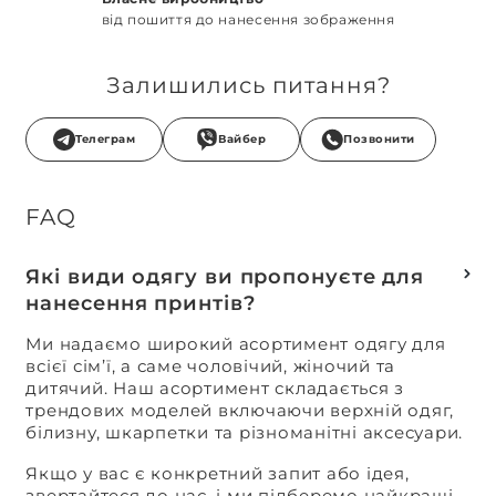
від пошиття до нанесення зображення
Залишились питання?
Телеграм
Вайбер
Позвонити
FAQ
Які види одягу ви пропонуєте для
нанесення принтів?
Ми надаємо широкий асортимент одягу для
всієї сім’ї, а саме чоловічий, жіночий та
дитячий. Наш асортимент складається з
трендових моделей включаючи верхній одяг,
білизну, шкарпетки та різноманітні аксесуари.
Якщо у вас є конкретний запит або ідея,
звертайтеся до нас, і ми підберемо найкращі