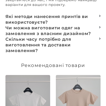
варіанти для вашого проекту.
Які методи нанесення принтів ви
використовуєте?
Термотранферний
Чи можна виготовити одяг на
Шовкотрафаретний
замовлення з власним дизайном?
DTF – друк
Так, ми спеціалізуємося на розробці колекцій
Скільки часу потрібно для
Машинна вишивка
та мерчу під ключ, цей процес включає підбір
виготовлення та доставки
тканин, розробку лекал, дизай та
замовлення?
завершується пошиттям готового виробу.
Доставка товарів зі складу, оплачених до 16:00,
здійснюється в той же день. Термін
Рекомендовані товари
виготовлення індивідуальних замовлень
обговорюється індивідуально.