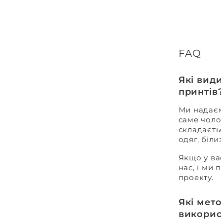
FAQ
Які вид
принтів
Ми надаєм
саме чоло
складаєть
одяг, біл
Якщо у ва
нас, і ми
проекту.
Які мет
викорис