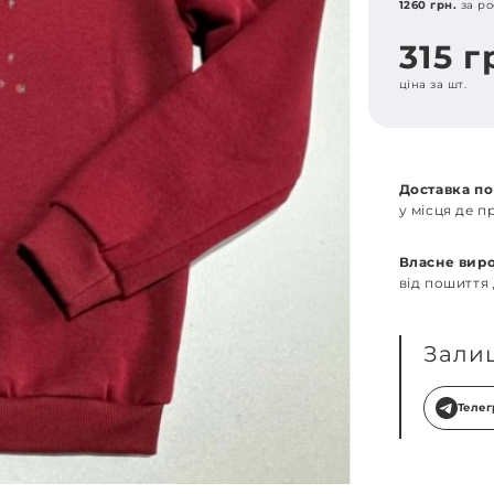
1260 грн.
за ро
315 г
ціна за шт.
Доставка по
у місця де 
Власне вир
від пошиття
Зали
Теле