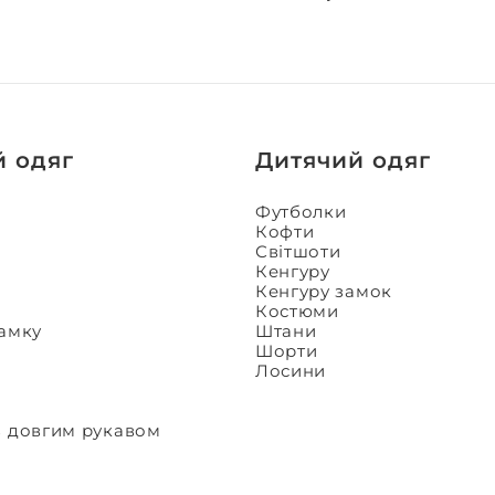
й одяг
Дитячий одяг
Футболки
Кофти
Світшоти
Кенгуру
Кенгуру замок
Костюми
замку
Штани
Шорти
Лосини
з довгим рукавом