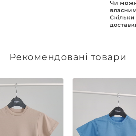
Термотр
Чи можн
Шовкотр
власни
DTF – др
Так, ми с
Скільки
Машинн
ключ, цей
дизай та 
Доставка т
здійснюєт
індивідуа
Рекомендовані товари