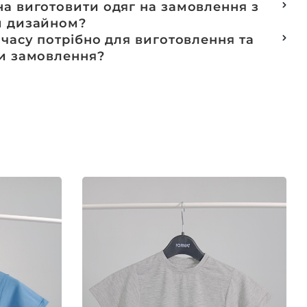
анферний
а виготовити одяг на замовлення з
афаретний
м дизайном?
ук
пеціалізуємося на розробці колекцій та мерчу під
 часу потрібно для виготовлення та
а вишивка
 процес включає підбір тканин, розробку лекал,
доставки замовлення?
завершується пошиттям готового виробу.
оварів зі складу, оплачених до 16:00,
ься в той же день. Термін виготовлення
льних замовлень обговорюється індивідуально.