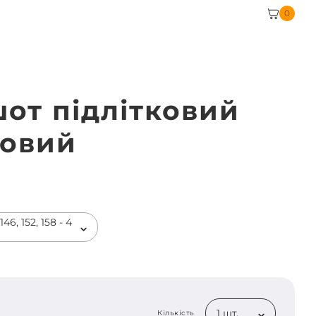
0
шот підлітковий
овий
46, 152, 158 - 4
1 шт.
Кількість