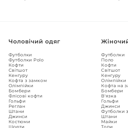
Чоловічий одяг
Жіночи
Футболки
Футболки
Футболки Polo
Поло
Кофти
Кофти
Світшот
Світшот
Кенгуру
Кенгуру
Кофта з замком
Олімпійки
Олімпійки
Кофта на 
Бомбери
Бомбери
Флісові кофти
В'язка
Гольфи
Гольфи
Реглан
Джинси
Штани
Футболки 
Джинси
Штани
Костюми
Майки
Шорти
Топи