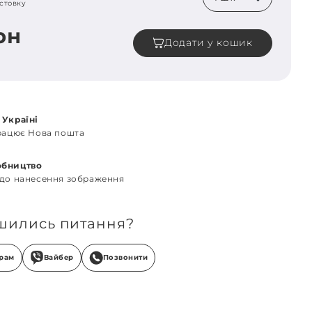
стовку
рн
Додати у кошик
 Україні
працює Нова пошта
обництво
 до нанесення зображення
шились питання?
грам
Вайбер
Позвонити