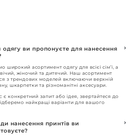
и одягу ви пропонуєте для нанесення
?
о широкий асортимент одягу для всієї сім’ї, а
вічий, жіночий та дитячий. Наш асортимент
ся з трендових моделей включаючи верхній
изну, шкарпетки та різноманітні аксесуари.
с є конкретний запит або ідея, звертайтеся до
 підберемо найкращі варіанти для вашого
оди нанесення принтів ви
товуєте?