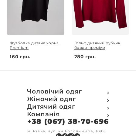
Футболка дитяча чорна
Гольф дитячий рубчик
Premium
бордо преміум
160 грн.
280 грн.
Чоловічий одяг
Футболки
Жіночий одяг
Футболки Polo
Футболки
Дитячий одяг
Кофти
Поло
Футболки
Компанія
Світшот
Кофти
Кофти
Кенгуру
+38 (067) 38-70-696
Про компанію
Світшот
Світшоти
Кофта з замком
Доставка та оплата
Кенгуру
Кенгуру
Олімпійки
Друк на замовлення
м. Рівне, вул. кн Володимира, 109Е
Олімпійки
Кенгуру замок