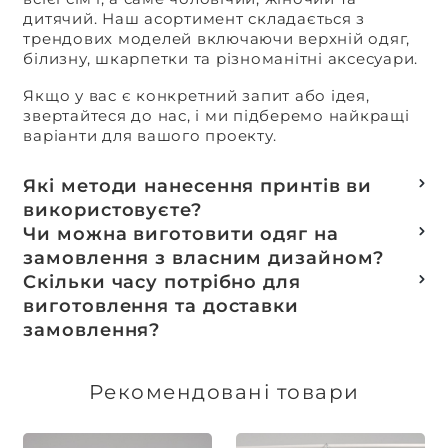
дитячий. Наш асортимент складається з
трендових моделей включаючи верхній одяг,
білизну, шкарпетки та різноманітні аксесуари.
Якщо у вас є конкретний запит або ідея,
звертайтеся до нас, і ми підберемо найкращі
варіанти для вашого проекту.
Які методи нанесення принтів ви
використовуєте?
Термотранферний
Чи можна виготовити одяг на
Шовкотрафаретний
замовлення з власним дизайном?
DTF – друк
Так, ми спеціалізуємося на розробці колекцій
Скільки часу потрібно для
Машинна вишивка
та мерчу під ключ, цей процес включає підбір
виготовлення та доставки
тканин, розробку лекал, дизай та
замовлення?
завершується пошиттям готового виробу.
Доставка товарів зі складу, оплачених до 16:00,
здійснюється в той же день. Термін
Рекомендовані товари
виготовлення індивідуальних замовлень
обговорюється індивідуально.