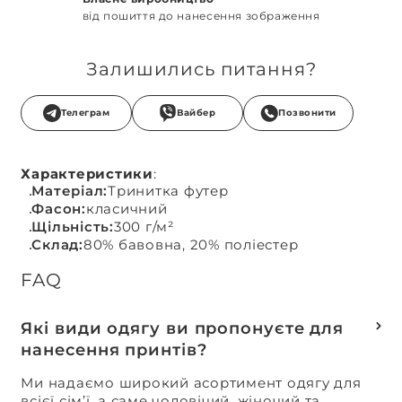
від пошиття до нанесення зображення
Залишились питання?
Телеграм
Вайбер
Позвонити
Характеристики
:
Матеріал:
Тринитка футер
Фасон:
класичний
Щільність:
300 г/м²
Склад:
80% бавовна, 20% поліестер
FAQ
Які види одягу ви пропонуєте для
нанесення принтів?
Ми надаємо широкий асортимент одягу для
всієї сім’ї, а саме чоловічий, жіночий та