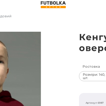
рдовий
Кенг
овер
Ростовка
Розміри: 140, 1
шт.
Артикул 6987