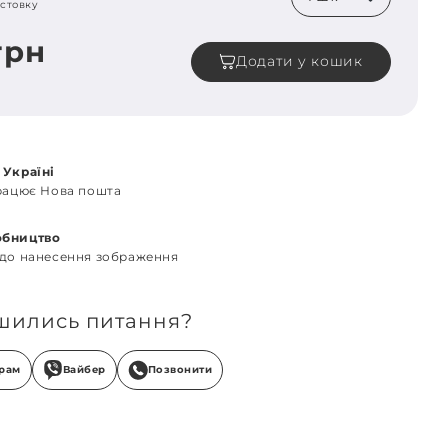
стовку
грн
Додати у кошик
 Україні
працює Нова пошта
обництво
 до нанесення зображення
шились питання?
грам
Вайбер
Позвонити