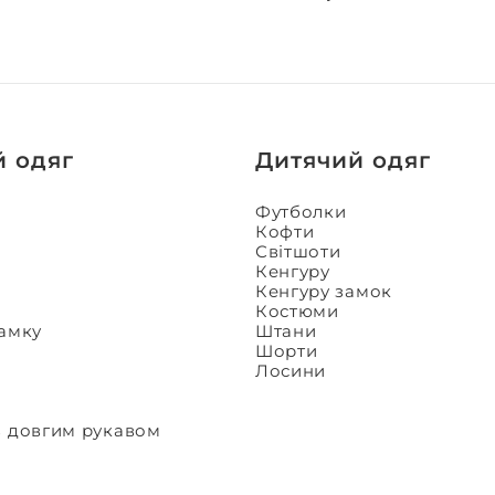
й одяг
Дитячий одяг
Футболки
Кофти
Світшоти
Кенгуру
Кенгуру замок
Костюми
замку
Штани
Шорти
Лосини
з довгим рукавом