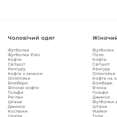
Чоловічий одяг
Жіночи
Футболки
Футболки
Футболки Polo
Поло
Кофти
Кофти
Світшот
Світшот
Кенгуру
Кенгуру
Кофта з замком
Олімпійки
Олімпійки
Кофта на 
Бомбери
Бомбери
Флісові кофти
В'язка
Гольфи
Гольфи
Реглан
Джинси
Штани
Футболки 
Джинси
Штани
Костюми
Майки
Шорти
Топи