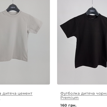
а дитяча цемент
Футболка дитяча чорн
m
Premium
160 грн.