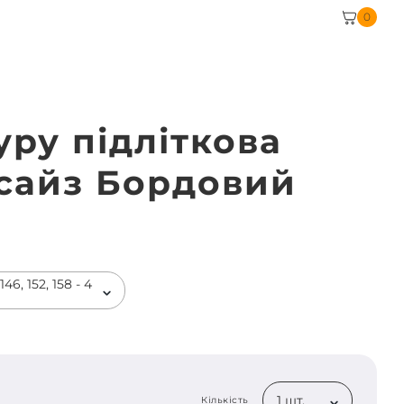
0
уру підліткова
сайз Бордовий
46, 152, 158 - 4
1 шт.
Кількість