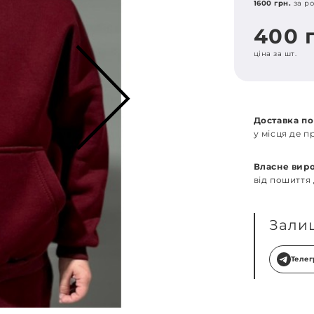
1600 грн.
за ро
400 
ціна за шт.
Доставка по
у місця де 
Власне вир
від пошиття
Зали
Теле