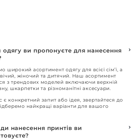
и одягу ви пропонуєте для нанесення
?
о широкий асортимент одягу для всієї сім’ї, а
вічий, жіночий та дитячий. Наш асортимент
ся з трендових моделей включаючи верхній
изну, шкарпетки та різноманітні аксесуари.
с є конкретний запит або ідея, звертайтеся до
 підберемо найкращі варіанти для вашого
оди нанесення принтів ви
товуєте?