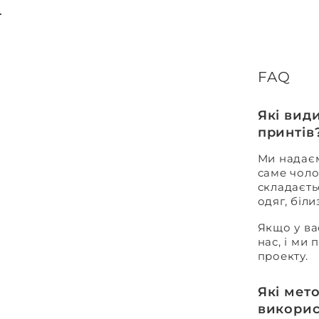
FAQ
Які вид
принтів
Ми надаєм
саме чоло
складаєть
одяг, біл
Якщо у ва
нас, і ми
проекту.
Які мет
викорис