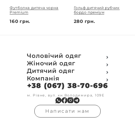
Футболка дитяча чорна
Гольф дитячий рубчик
Premium
бордо преміум
160 грн.
280 грн.
Чоловічий одяг
Футболки
Жіночий одяг
Футболки Polo
Футболки
Дитячий одяг
Кофти
Поло
Футболки
Компанія
Світшот
Кофти
Кофти
Кенгуру
+38 (067) 38-70-696
Про компанію
Світшот
Світшоти
Кофта з замком
Доставка та оплата
Кенгуру
Кенгуру
Олімпійки
Друк на замовлення
м. Рівне, вул. кн Володимира, 109Е
Олімпійки
Кенгуру замок
Бомбери
Обмін та повернення
Кофта на замку
Костюми
Флісові кофти
Контакти
Бомбери
Штани
Гольфи
Написати нам
Умови оформлення
В'язка
Шорти
Реглан
замовлення
Гольфи
Лосини
Штани
Угода користувача
Джинси
Джинси
Блог
Футболки з довгим рукавом
Костюми
Штани