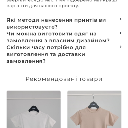
варіанти для вашого проекту.
Які методи нанесення принтів ви
використовуєте?
Термотранферний
Чи можна виготовити одяг на
Шовкотрафаретний
замовлення з власним дизайном?
DTF – друк
Так, ми спеціалізуємося на розробці колекцій
Скільки часу потрібно для
Машинна вишивка
та мерчу під ключ, цей процес включає підбір
виготовлення та доставки
тканин, розробку лекал, дизай та
замовлення?
завершується пошиттям готового виробу.
Доставка товарів зі складу, оплачених до 16:00,
здійснюється в той же день. Термін
Рекомендовані товари
виготовлення індивідуальних замовлень
обговорюється індивідуально.