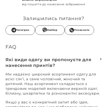
від пошиття до нанесення зображення
Залишились питання?
Телеграм
Вайбер
Позвонити
FAQ
Які види одягу ви пропонуєте для
нанесення принтів?
Ми надаємо широкий асортимент одягу для
всієї сім’ї, а саме чоловічий, жіночий та
дитячий. Наш асортимент складається з
трендових моделей включаючи верхній одяг,
білизну, шкарпетки та різноманітні аксесуари.
Якщо у вас є конкретний запит або ідея,
звертайтеся до нас, і ми підберемо найкращі