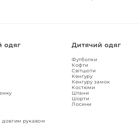
й одяг
Дитячий одяг
Футболки
Кофти
Світшоти
Кенгуру
Кенгуру замок
Костюми
замку
Штани
Шорти
Лосини
з довгим рукавом