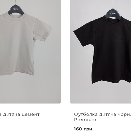
а дитяча цемент
Футболка дитяча чорн
m
Premium
160 грн.