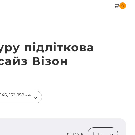
0
уру підліткова
сайз Візон
46, 152, 158 - 4
1 шт.
Кількість