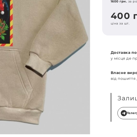
1600 грн.
за ро
400 
ціна за шт.
Доставка по
у місця де 
Власне вир
від пошиття
Зали
Теле