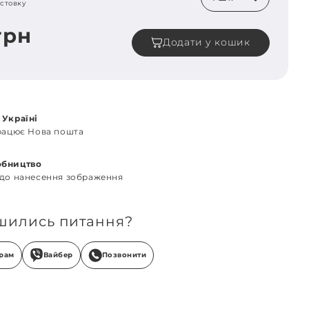
стовку
грн
Додати у кошик
 Україні
працює Нова пошта
обництво
 до нанесення зображення
шились питання?
грам
Вайбер
Позвонити