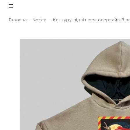
Головна
Кофти
Кенгуру підліткова оверсайз Віз