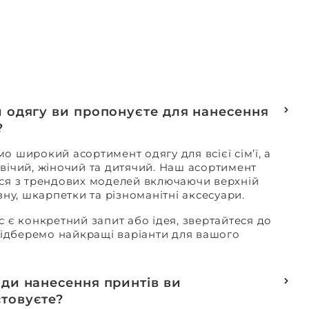
и одягу ви пропонуєте для нанесення
?
о широкий асортимент одягу для всієї сім’ї, а
вічий, жіночий та дитячий. Наш асортимент
ся з трендових моделей включаючи верхній
изну, шкарпетки та різноманітні аксесуари.
с є конкретний запит або ідея, звертайтеся до
 підберемо найкращі варіанти для вашого
оди нанесення принтів ви
товуєте?