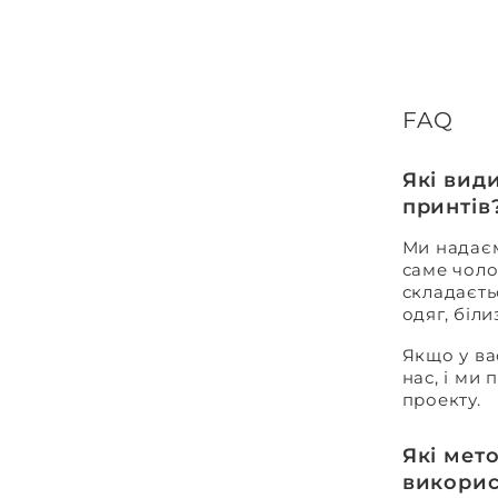
FAQ
Які вид
принтів
Ми надаєм
саме чоло
складаєть
одяг, біл
Якщо у ва
нас, і ми
проекту.
Які мет
викорис