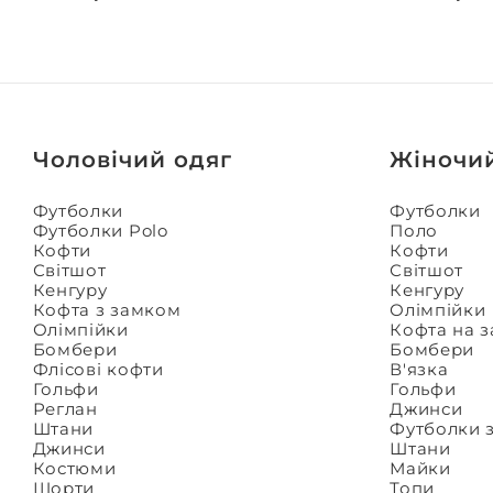
Чоловічий одяг
Жіночи
Футболки
Футболки
Футболки Polo
Поло
Кофти
Кофти
Світшот
Світшот
Кенгуру
Кенгуру
Кофта з замком
Олімпійки
Олімпійки
Кофта на 
Бомбери
Бомбери
Флісові кофти
В'язка
Гольфи
Гольфи
Реглан
Джинси
Штани
Футболки 
Джинси
Штани
Костюми
Майки
Шорти
Топи