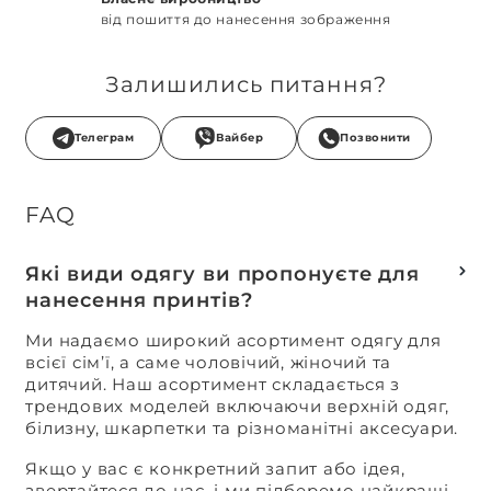
від пошиття до нанесення зображення
Залишились питання?
Телеграм
Вайбер
Позвонити
FAQ
Які види одягу ви пропонуєте для
нанесення принтів?
Ми надаємо широкий асортимент одягу для
всієї сім’ї, а саме чоловічий, жіночий та
дитячий. Наш асортимент складається з
трендових моделей включаючи верхній одяг,
білизну, шкарпетки та різноманітні аксесуари.
Якщо у вас є конкретний запит або ідея,
звертайтеся до нас, і ми підберемо найкращі