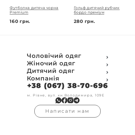
Футболка дитяча чорна
Гольф дитячий рубчик
Premium
бордо преміум
160 грн.
280 грн.
Чоловічий одяг
Футболки
Жіночий одяг
Футболки Polo
Футболки
Дитячий одяг
Кофти
Поло
Футболки
Компанія
Світшот
Кофти
Кофти
Кенгуру
+38 (067) 38-70-696
Про компанію
Світшот
Світшоти
Кофта з замком
Доставка та оплата
Кенгуру
Кенгуру
Олімпійки
Друк на замовлення
м. Рівне, вул. кн Володимира, 109Е
Олімпійки
Кенгуру замок
Бомбери
Обмін та повернення
Кофта на замку
Костюми
Флісові кофти
Контакти
Бомбери
Штани
Гольфи
Написати нам
Умови оформлення
В'язка
Шорти
Реглан
замовлення
Гольфи
Лосини
Штани
Угода користувача
Джинси
Джинси
Блог
Футболки з довгим рукавом
Костюми
Штани