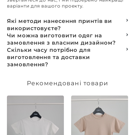
варіанти для вашого проекту.
Які методи нанесення принтів ви
використовуєте?
Термотранферний
Чи можна виготовити одяг на
Шовкотрафаретний
замовлення з власним дизайном?
DTF – друк
Так, ми спеціалізуємося на розробці колекцій
Скільки часу потрібно для
Машинна вишивка
та мерчу під ключ, цей процес включає підбір
виготовлення та доставки
тканин, розробку лекал, дизай та
замовлення?
завершується пошиттям готового виробу.
Доставка товарів зі складу, оплачених до 16:00,
здійснюється в той же день. Термін
Рекомендовані товари
виготовлення індивідуальних замовлень
обговорюється індивідуально.