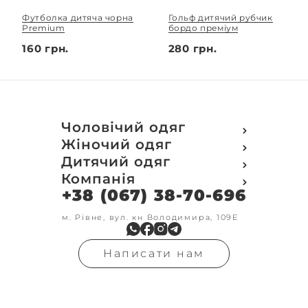
Футболка дитяча чорна
Гольф дитячий рубчик
Premium
бордо преміум
160 грн.
280 грн.
Чоловічий одяг
Футболки
Жіночий одяг
Футболки Polo
Футболки
Дитячий одяг
Кофти
Поло
Футболки
Компанія
Світшот
Кофти
Кофти
Кенгуру
+38 (067) 38-70-696
Про компанію
Світшот
Світшоти
Кофта з замком
Доставка та оплата
Кенгуру
Кенгуру
Олімпійки
Друк на замовлення
м. Рівне, вул. кн Володимира, 109Е
Олімпійки
Кенгуру замок
Бомбери
Обмін та повернення
Кофта на замку
Костюми
Флісові кофти
Контакти
Бомбери
Штани
Гольфи
Написати нам
Умови оформлення
В'язка
Шорти
Реглан
замовлення
Гольфи
Лосини
Штани
Угода користувача
Джинси
Джинси
Блог
Футболки з довгим рукавом
Костюми
Штани