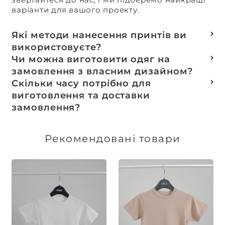
варіанти для вашого проекту.
Які методи нанесення принтів ви
використовуєте?
Термотранферний
Чи можна виготовити одяг на
Шовкотрафаретний
замовлення з власним дизайном?
DTF – друк
Так, ми спеціалізуємося на розробці колекцій
Скільки часу потрібно для
Машинна вишивка
та мерчу під ключ, цей процес включає підбір
виготовлення та доставки
тканин, розробку лекал, дизай та
замовлення?
завершується пошиттям готового виробу.
Доставка товарів зі складу, оплачених до 16:00,
здійснюється в той же день. Термін
Рекомендовані товари
виготовлення індивідуальних замовлень
обговорюється індивідуально.