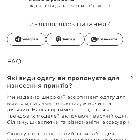
від пошиття до нанесення зображення
Залишились питання?
Телеграм
Вайбер
Позвонити
FAQ
Які види одягу ви пропонуєте для
нанесення принтів?
Ми надаємо широкий асортимент одягу для
всієї сім’ї, а саме чоловічий, жіночий та
дитячий. Наш асортимент складається з
трендових моделей включаючи верхній одяг,
білизну, шкарпетки та різноманітні аксесуари.
Якщо у вас є конкретний запит або ідея,
звертайтеся до нас, і ми підберемо найкращі