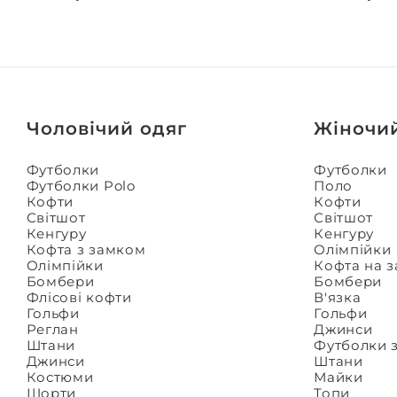
Чоловічий одяг
Жіночи
Футболки
Футболки
Футболки Polo
Поло
Кофти
Кофти
Світшот
Світшот
Кенгуру
Кенгуру
Кофта з замком
Олімпійки
Олімпійки
Кофта на 
Бомбери
Бомбери
Флісові кофти
В'язка
Гольфи
Гольфи
Реглан
Джинси
Штани
Футболки 
Джинси
Штани
Костюми
Майки
Шорти
Топи