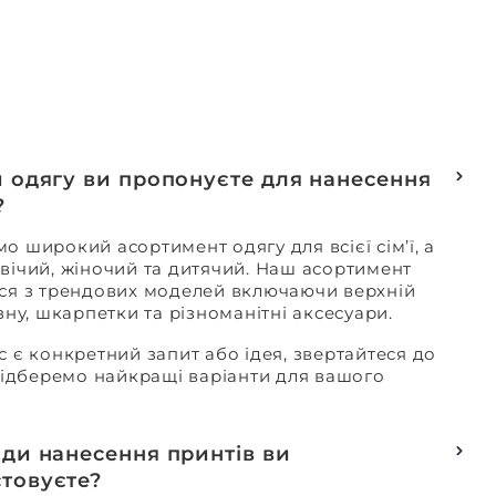
и одягу ви пропонуєте для нанесення
?
о широкий асортимент одягу для всієї сім’ї, а
вічий, жіночий та дитячий. Наш асортимент
ся з трендових моделей включаючи верхній
изну, шкарпетки та різноманітні аксесуари.
с є конкретний запит або ідея, звертайтеся до
 підберемо найкращі варіанти для вашого
оди нанесення принтів ви
товуєте?