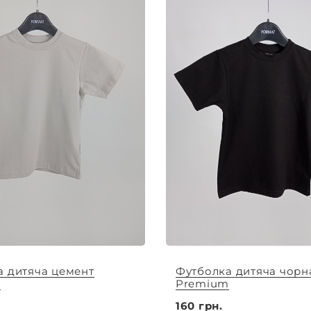
а дитяча цемент
Футболка дитяча чорн
m
Premium
160 грн.