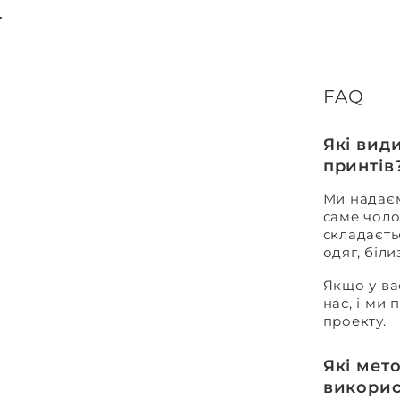
FAQ
Які вид
принтів
Ми надаєм
саме чоло
складаєть
одяг, біл
Якщо у ва
нас, і ми
проекту.
Які мет
викорис