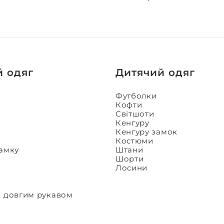
й одяг
Дитячий одяг
Футболки
Кофти
Світшоти
Кенгуру
Кенгуру замок
Костюми
замку
Штани
Шорти
Лосини
з довгим рукавом