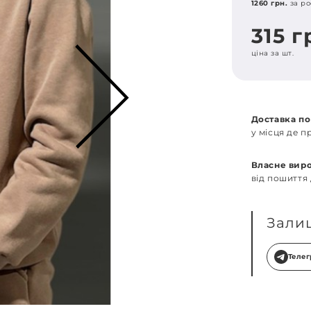
1260 грн.
за ро
315 г
ціна за шт.
Доставка по
у місця де 
Власне вир
від пошиття
Зали
Теле