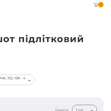
0
шот підлітковий
н
46, 152, 158 - 4
1 шт.
Кількість