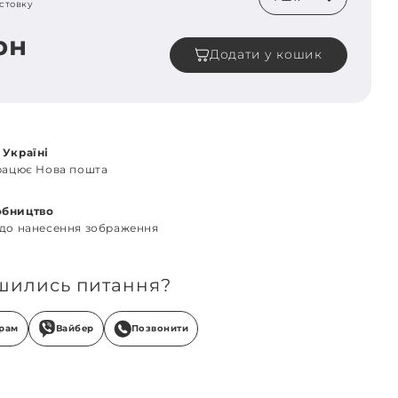
стовку
рн
Додати у кошик
 Україні
працює Нова пошта
обництво
 до нанесення зображення
шились питання?
грам
Вайбер
Позвонити