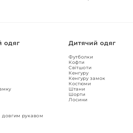
й одяг
Дитячий одяг
Футболки
Кофти
Світшоти
Кенгуру
Кенгуру замок
Костюми
замку
Штани
Шорти
Лосини
з довгим рукавом