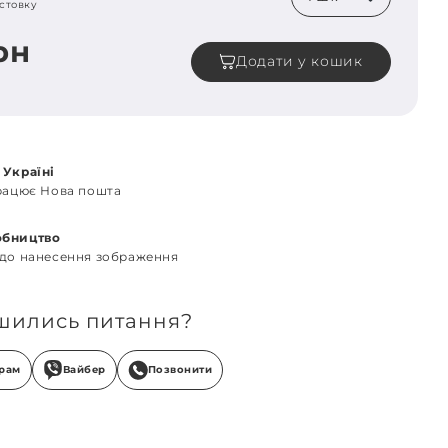
стовку
рн
Додати у кошик
 Україні
працює Нова пошта
обництво
 до нанесення зображення
шились питання?
грам
Вайбер
Позвонити