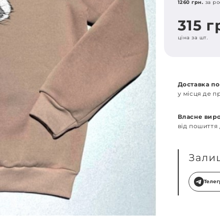
1260 грн.
за ро
315 г
ціна за шт.
Доставка по
у місця де 
Власне вир
від пошиття
Зали
Теле