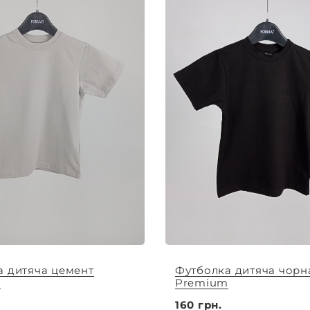
а дитяча цемент
Футболка дитяча чорн
m
Premium
160 грн.