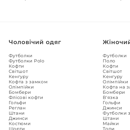
Чоловічий одяг
Жіночи
Футболки
Футболки
Футболки Polo
Поло
Кофти
Кофти
Світшот
Світшот
Кенгуру
Кенгуру
Кофта з замком
Олімпійки
Олімпійки
Кофта на 
Бомбери
Бомбери
Флісові кофти
В'язка
Гольфи
Гольфи
Реглан
Джинси
Штани
Футболки 
Джинси
Штани
Костюми
Майки
Шорти
Топи