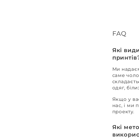
FAQ
Які вид
принтів
Ми надаєм
саме чоло
складаєть
одяг, біл
Якщо у ва
нас, і ми
проекту.
Які мет
викорис