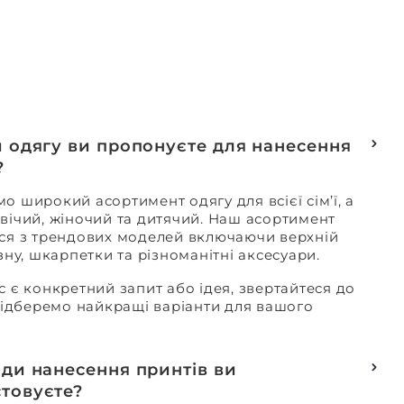
и одягу ви пропонуєте для нанесення
?
о широкий асортимент одягу для всієї сім’ї, а
вічий, жіночий та дитячий. Наш асортимент
ся з трендових моделей включаючи верхній
изну, шкарпетки та різноманітні аксесуари.
с є конкретний запит або ідея, звертайтеся до
 підберемо найкращі варіанти для вашого
оди нанесення принтів ви
товуєте?