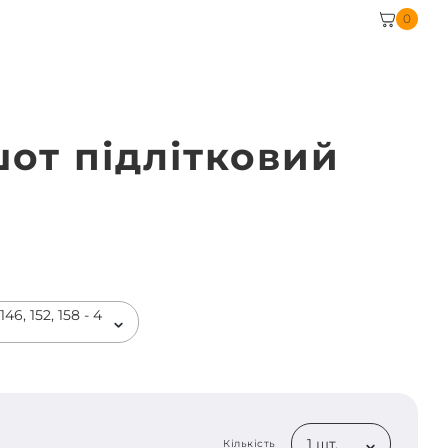
0
шот підлітковий
н
46, 152, 158 - 4
1 шт.
Кількість