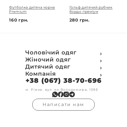
Футболка дитяча чорна
Гольф дитячий рубчик
Premium
бордо преміум
160 грн.
280 грн.
Чоловічий одяг
Футболки
Жіночий одяг
Футболки Polo
Футболки
Дитячий одяг
Кофти
Поло
Футболки
Компанія
Світшот
Кофти
Кофти
Кенгуру
+38 (067) 38-70-696
Про компанію
Світшот
Світшоти
Кофта з замком
Доставка та оплата
Кенгуру
Кенгуру
Олімпійки
Друк на замовлення
м. Рівне, вул. кн Володимира, 109Е
Олімпійки
Кенгуру замок
Бомбери
Обмін та повернення
Кофта на замку
Костюми
Флісові кофти
Контакти
Бомбери
Штани
Гольфи
Написати нам
Умови оформлення
В'язка
Шорти
Реглан
замовлення
Гольфи
Лосини
Штани
Угода користувача
Джинси
Джинси
Блог
Футболки з довгим рукавом
Костюми
Штани