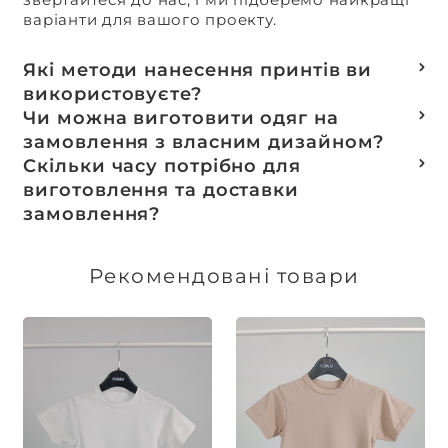
варіанти для вашого проекту.
Які методи нанесення принтів ви
використовуєте?
Термотранферний
Чи можна виготовити одяг на
Шовкотрафаретний
замовлення з власним дизайном?
DTF – друк
Так, ми спеціалізуємося на розробці колекцій
Скільки часу потрібно для
Машинна вишивка
та мерчу під ключ, цей процес включає підбір
виготовлення та доставки
тканин, розробку лекал, дизай та
замовлення?
завершується пошиттям готового виробу.
Доставка товарів зі складу, оплачених до 16:00,
здійснюється в той же день. Термін
Рекомендовані товари
виготовлення індивідуальних замовлень
обговорюється індивідуально.