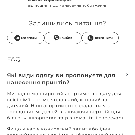
від пошиття до нанесення зображення
Залишились питання?
Телеграм
Вайбер
Позвонити
FAQ
Які види одягу ви пропонуєте для
нанесення принтів?
Ми надаємо широкий асортимент одягу для
всієї сім’ї, а саме чоловічий, жіночий та
дитячий. Наш асортимент складається з
трендових моделей включаючи верхній одяг,
білизну, шкарпетки та різноманітні аксесуари.
Якщо у вас є конкретний запит або ідея,
звертайтеся до нас, і ми підберемо найкращі