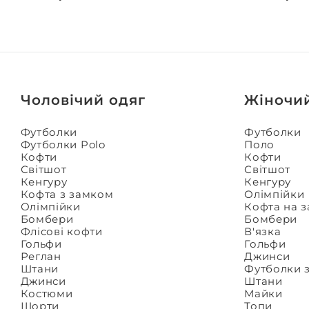
Чоловічий одяг
Жіночи
Футболки
Футболки
Футболки Polo
Поло
Кофти
Кофти
Світшот
Світшот
Кенгуру
Кенгуру
Кофта з замком
Олімпійки
Олімпійки
Кофта на 
Бомбери
Бомбери
Флісові кофти
В'язка
Гольфи
Гольфи
Реглан
Джинси
Штани
Футболки 
Джинси
Штани
Костюми
Майки
Шорти
Топи