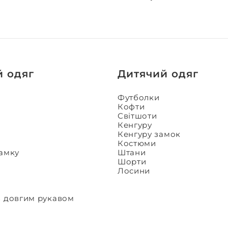
й одяг
Дитячий одяг
Футболки
Кофти
Світшоти
Кенгуру
Кенгуру замок
Костюми
замку
Штани
Шорти
Лосини
з довгим рукавом