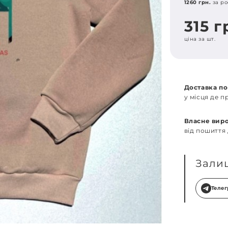
1260 грн.
за ро
315 г
ціна за шт.
Доставка по
у місця де 
Власне вир
від пошиття
Зали
Теле