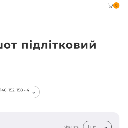
0
шот підлітковий
н
46, 152, 158 - 4
1 шт.
Кількість