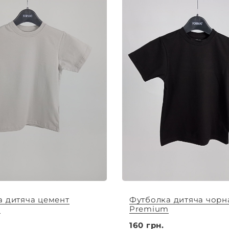
а дитяча цемент
Футболка дитяча чорн
m
Premium
160 грн.