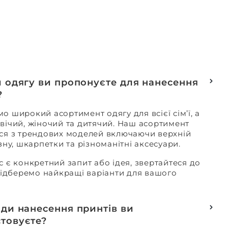
и одягу ви пропонуєте для нанесення
?
о широкий асортимент одягу для всієї сім’ї, а
вічий, жіночий та дитячий. Наш асортимент
ся з трендових моделей включаючи верхній
изну, шкарпетки та різноманітні аксесуари.
с є конкретний запит або ідея, звертайтеся до
 підберемо найкращі варіанти для вашого
оди нанесення принтів ви
товуєте?