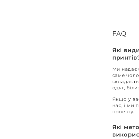
FAQ
Які вид
принтів
Ми надаєм
саме чоло
складаєть
одяг, біл
Якщо у ва
нас, і ми
проекту.
Які мет
викорис