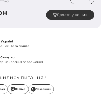
стовку
рн
Додати у кошик
 Україні
працює Нова пошта
обництво
 до нанесення зображення
шились питання?
грам
Вайбер
Позвонити