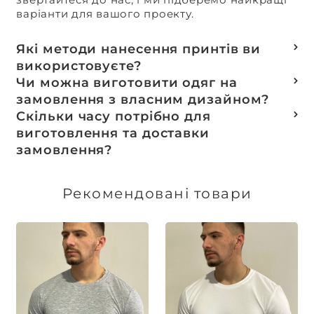
варіанти для вашого проекту.
Які методи нанесення принтів ви
використовуєте?
Термотранферний
Чи можна виготовити одяг на
Шовкотрафаретний
замовлення з власним дизайном?
DTF – друк
Так, ми спеціалізуємося на розробці колекцій
Скільки часу потрібно для
Машинна вишивка
та мерчу під ключ, цей процес включає підбір
виготовлення та доставки
тканин, розробку лекал, дизай та
замовлення?
завершується пошиттям готового виробу.
Доставка товарів зі складу, оплачених до 16:00,
здійснюється в той же день. Термін
Рекомендовані товари
виготовлення індивідуальних замовлень
обговорюється індивідуально.