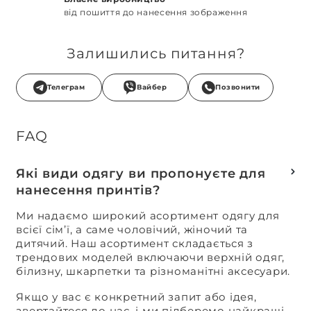
від пошиття до нанесення зображення
Залишились питання?
Телеграм
Вайбер
Позвонити
FAQ
Які види одягу ви пропонуєте для
нанесення принтів?
Ми надаємо широкий асортимент одягу для
всієї сім’ї, а саме чоловічий, жіночий та
дитячий. Наш асортимент складається з
трендових моделей включаючи верхній одяг,
білизну, шкарпетки та різноманітні аксесуари.
Якщо у вас є конкретний запит або ідея,
звертайтеся до нас, і ми підберемо найкращі