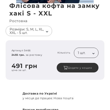
Флісова кофта на замку
хакі S - XXL
Ростовка
Розміри: S, M, L, XL,
XXL - 5 шт.
Артикул 5466
1 шт.
Кількість
2455 грн.
за ростовку
491 грн
Додати у кошик
ціна за шт.
Доставка по Україні
у місця де працює Нова пошта
Власне виробництво