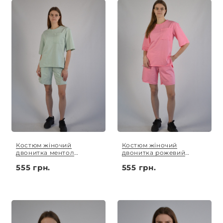
Костюм жіночий
Костюм жіночий
двонитка ментол
двонитка рожевий
(футболка оверсайз та
(футболка оверсайз та
555 грн.
555 грн.
шорти) S-XL
шорти) S-XL