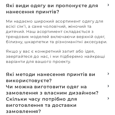
Які види одягу ви пропонуєте для
нанесення принтів?
Ми надаємо широкий асортимент одягу для
всієї сім’ї, а саме чоловічий, жіночий та
дитячий. Наш асортимент складається з
трендових моделей включаючи верхній одяг,
білизну, шкарпетки та різноманітні аксесуари.
Якщо у вас є конкретний запит або ідея,
звертайтеся до нас, і ми підберемо найкращі
варіанти для вашого проекту.
Які методи нанесення принтів ви
використовуєте?
Термотранферний
Чи можна виготовити одяг на
Шовкотрафаретний
замовлення з власним дизайном?
DTF – друк
Так, ми спеціалізуємося на розробці колекцій
Скільки часу потрібно для
Машинна вишивка
та мерчу під ключ, цей процес включає підбір
виготовлення та доставки
тканин, розробку лекал, дизай та
замовлення?
завершується пошиттям готового виробу.