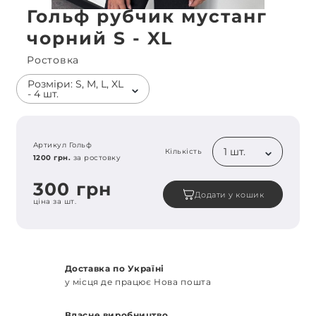
Гольф рубчик мустанг
чорний S - XL
Ростовка
Розміри: S, M, L, XL
- 4 шт.
Артикул Гольф
1 шт.
Кількість
1200 грн.
за ростовку
300 грн
Додати у кошик
ціна за шт.
Доставка по Україні
у місця де працює Нова пошта
Власне виробництво