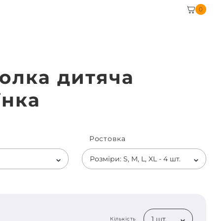
0
олка дитяча
їнка
Ростовка
Розміри: S, M, L, XL - 4 шт.
1 шт.
Кількість