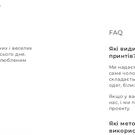
FAQ
их і веселих
Які вид
сього дня.
принтів
 улюбленим
Ми надаєм
саме чоло
складаєть
одяг, біл
Якщо у ва
нас, і ми
проекту.
Які мет
викорис