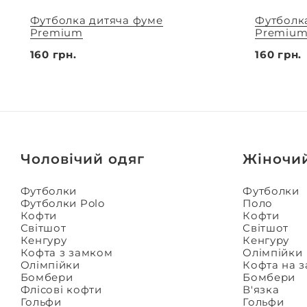
Футболка дитяча фуме
Футболк
Premium
Premiu
160 грн.
160 грн.
Чоловічий одяг
Жіночи
Футболки
Футболки
Футболки Polo
Поло
Кофти
Кофти
Світшот
Світшот
Кенгуру
Кенгуру
Кофта з замком
Олімпійки
Олімпійки
Кофта на 
Бомбери
Бомбери
Флісові кофти
В'язка
Гольфи
Гольфи