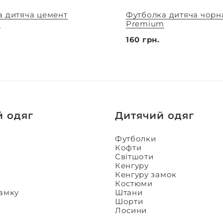
а дитяча цемент
Футболка дитяча чорн
m
Premium
160 грн.
й одяг
Дитячий одяг
Футболки
Кофти
Світшоти
Кенгуру
Кенгуру замок
Костюми
замку
Штани
Шорти
Лосини