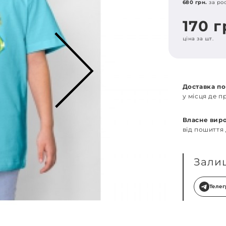
680 грн.
за ро
170 
ціна за шт.
Доставка по
у місця де 
Власне вир
від пошиття
Зали
Теле