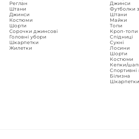
Реглан
Джинси
Штани
Футболки 
Джинси
Штани
Костюми
Майки
Шорти
Топи
Сорочки джинсові
Кроп-топи
Головні убори
Спідниці
Шкарпетки
Сукні
Жилетки
Лосини
Шорти
Костюми
Кепки/шап
Спортивні
Білизна
Шкарпетк