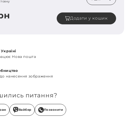
стовку
грн
Додати у кошик
 Україні
працює Нова пошта
обництво
 до нанесення зображення
шились питання?
грам
Вайбер
Позвонити