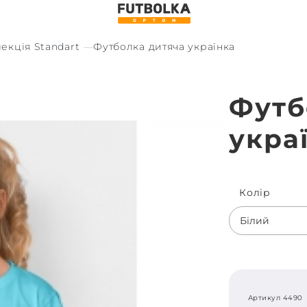
екція Standart
Футболка дитяча українка
Футб
укра
Колiр
Білий
Артикул 4490