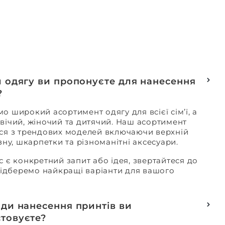
и одягу ви пропонуєте для нанесення
?
о широкий асортимент одягу для всієї сім’ї, а
вічий, жіночий та дитячий. Наш асортимент
ся з трендових моделей включаючи верхній
изну, шкарпетки та різноманітні аксесуари.
с є конкретний запит або ідея, звертайтеся до
 підберемо найкращі варіанти для вашого
оди нанесення принтів ви
товуєте?