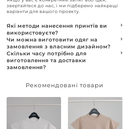
звертайтеся до нас, і ми підберемо найкращі
варіанти для вашого проекту.
Які методи нанесення принтів ви
використовуєте?
Термотранферний
Чи можна виготовити одяг на
Шовкотрафаретний
замовлення з власним дизайном?
DTF – друк
Так, ми спеціалізуємося на розробці колекцій
Скільки часу потрібно для
Машинна вишивка
та мерчу під ключ, цей процес включає підбір
виготовлення та доставки
тканин, розробку лекал, дизай та
замовлення?
завершується пошиттям готового виробу.
Доставка товарів зі складу, оплачених до 16:00,
здійснюється в той же день. Термін
Рекомендовані товари
виготовлення індивідуальних замовлень
обговорюється індивідуально.