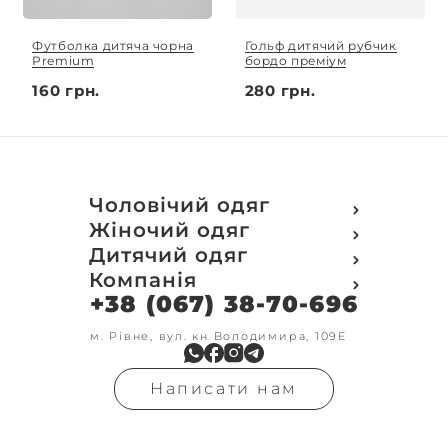
Футболка дитяча чорна
Гольф дитячий рубчик
Premium
бордо преміум
160 грн.
280 грн.
Чоловічий одяг
Футболки
Жіночий одяг
Футболки Polo
Футболки
Дитячий одяг
Кофти
Поло
Футболки
Компанія
Світшот
Кофти
Кофти
Кенгуру
+38 (067) 38-70-696
Про компанію
Світшот
Світшоти
Кофта з замком
Доставка та оплата
Кенгуру
Кенгуру
Олімпійки
Друк на замовлення
м. Рівне, вул. кн Володимира, 109Е
Олімпійки
Кенгуру замок
Бомбери
Обмін та повернення
Кофта на замку
Костюми
Флісові кофти
Контакти
Бомбери
Штани
Гольфи
Написати нам
Умови оформлення
В'язка
Шорти
Реглан
замовлення
Гольфи
Лосини
Штани
Угода користувача
Джинси
Джинси
Блог