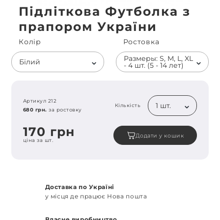
Підліткова Футболка з
прапором України
Колiр
Ростовка
Размеры: S, M, L, XL
Білий
- 4 шт. (5 - 14 лет)
Артикул 212
1 шт.
Кількість
680 грн.
за ростовку
170 грн
Додати у кошик
ціна за шт.
Доставка по Україні
у місця де працює Нова пошта
Власне виробництво