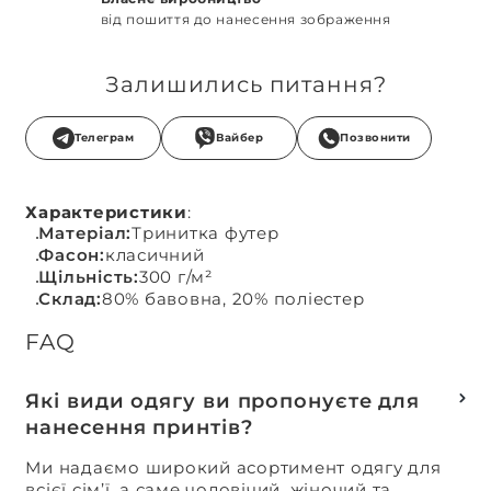
від пошиття до нанесення зображення
Залишились питання?
Телеграм
Вайбер
Позвонити
Характеристики
:
Матеріал:
Тринитка футер
Фасон:
класичний
Щільність:
300 г/м²
Склад:
80% бавовна, 20% поліестер
FAQ
Які види одягу ви пропонуєте для
нанесення принтів?
Ми надаємо широкий асортимент одягу для
всієї сім’ї, а саме чоловічий, жіночий та