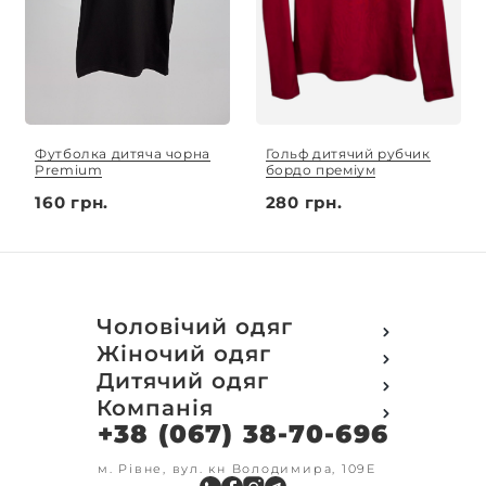
Футболка дитяча чорна
Гольф дитячий рубчик
Premium
бордо преміум
160 грн.
280 грн.
Чоловічий одяг
Футболки
Жіночий одяг
Футболки Polo
Футболки
Дитячий одяг
Кофти
Поло
Футболки
Компанія
Світшот
Кофти
Кофти
Кенгуру
+38 (067) 38-70-696
Про компанію
Світшот
Світшоти
Кофта з замком
Доставка та оплата
Кенгуру
Кенгуру
Олімпійки
Друк на замовлення
м. Рівне, вул. кн Володимира, 109Е
Олімпійки
Кенгуру замок