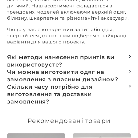
дитячий. Наш асортимент складається з
трендових моделей включаючи верхній одяг,
білизну, шкарпетки та різноманітні аксесуари.
Якщо у вас є конкретний запит або ідея,
звертайтеся до нас, і ми підберемо найкращі
варіанти для вашого проекту.
Які методи нанесення принтів ви
використовуєте?
Термотранферний
Чи можна виготовити одяг на
Шовкотрафаретний
замовлення з власним дизайном?
DTF – друк
Так, ми спеціалізуємося на розробці колекцій
Скільки часу потрібно для
Машинна вишивка
та мерчу під ключ, цей процес включає підбір
виготовлення та доставки
тканин, розробку лекал, дизай та
замовлення?
завершується пошиттям готового виробу.
Доставка товарів зі складу, оплачених до 16:00,
здійснюється в той же день. Термін
Рекомендовані товари
виготовлення індивідуальних замовлень
обговорюється індивідуально.