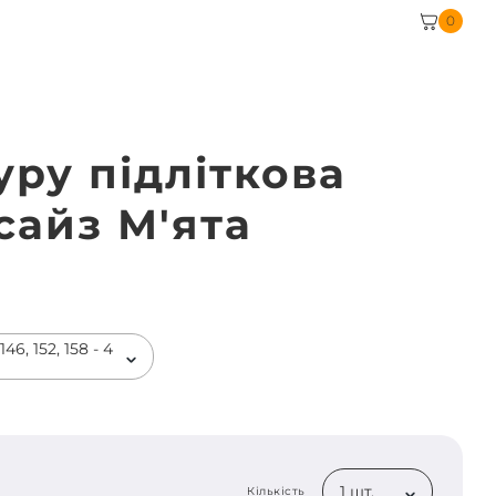
0
уру підліткова
сайз М'ята
46, 152, 158 - 4
1 шт.
Кількість