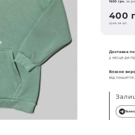
1600 грн.
за ро
400 
ціна за шт.
Доставка по
у місця де 
Власне вир
від пошиття
Зали
Теле