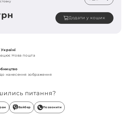
стовку
грн
Додати у кошик
 Україні
працює Нова пошта
обництво
 до нанесення зображення
шились питання?
грам
Вайбер
Позвонити