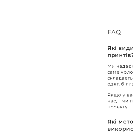
FAQ
Які вид
принтів
Ми надаєм
саме чоло
складаєть
одяг, біл
Якщо у ва
нас, і ми
проекту.
Які мет
викорис