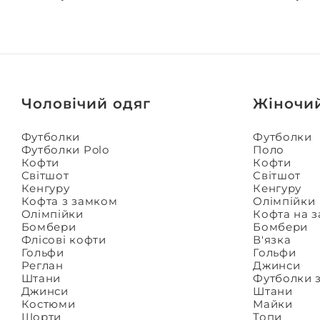
Чоловічий одяг
Жіночи
Футболки
Футболки
Футболки Polo
Поло
Кофти
Кофти
Світшот
Світшот
Кенгуру
Кенгуру
Кофта з замком
Олімпійки
Олімпійки
Кофта на 
Бомбери
Бомбери
Флісові кофти
В'язка
Гольфи
Гольфи
Реглан
Джинси
Штани
Футболки 
Джинси
Штани
Костюми
Майки
Шорти
Топи