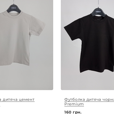
а дитяча цемент
Футболка дитяча чорн
m
Premium
160 грн.