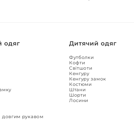
й одяг
Дитячий одяг
Футболки
Кофти
Світшоти
Кенгуру
Кенгуру замок
Костюми
замку
Штани
Шорти
Лосини
з довгим рукавом