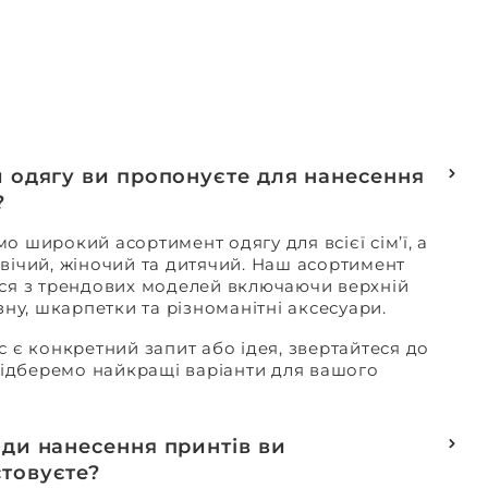
и одягу ви пропонуєте для нанесення
?
о широкий асортимент одягу для всієї сім’ї, а
вічий, жіночий та дитячий. Наш асортимент
ся з трендових моделей включаючи верхній
изну, шкарпетки та різноманітні аксесуари.
с є конкретний запит або ідея, звертайтеся до
 підберемо найкращі варіанти для вашого
оди нанесення принтів ви
товуєте?