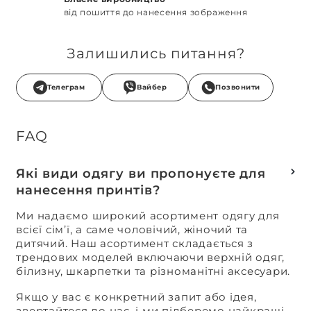
від пошиття до нанесення зображення
Залишились питання?
Телеграм
Вайбер
Позвонити
FAQ
Які види одягу ви пропонуєте для
нанесення принтів?
Ми надаємо широкий асортимент одягу для
всієї сім’ї, а саме чоловічий, жіночий та
дитячий. Наш асортимент складається з
трендових моделей включаючи верхній одяг,
білизну, шкарпетки та різноманітні аксесуари.
Якщо у вас є конкретний запит або ідея,
звертайтеся до нас, і ми підберемо найкращі