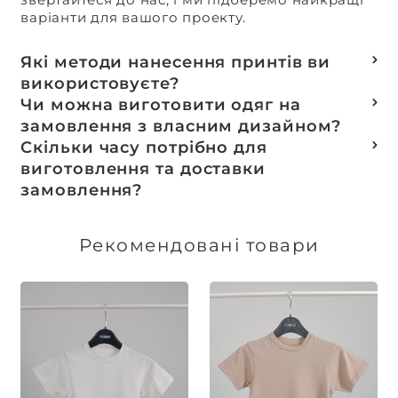
варіанти для вашого проекту.
Які методи нанесення принтів ви
використовуєте?
Термотранферний
Чи можна виготовити одяг на
Шовкотрафаретний
замовлення з власним дизайном?
DTF – друк
Так, ми спеціалізуємося на розробці колекцій
Скільки часу потрібно для
Машинна вишивка
та мерчу під ключ, цей процес включає підбір
виготовлення та доставки
тканин, розробку лекал, дизай та
замовлення?
завершується пошиттям готового виробу.
Доставка товарів зі складу, оплачених до 16:00,
здійснюється в той же день. Термін
Рекомендовані товари
виготовлення індивідуальних замовлень
обговорюється індивідуально.