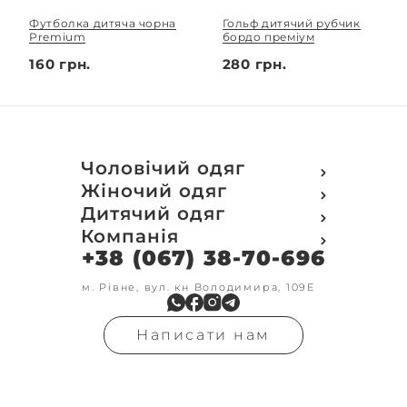
Футболка дитяча чорна
Гольф дитячий рубчик
Premium
бордо преміум
160 грн.
280 грн.
Чоловічий одяг
Футболки
Жіночий одяг
Футболки Polo
Футболки
Дитячий одяг
Кофти
Поло
Футболки
Компанія
Світшот
Кофти
Кофти
Кенгуру
+38 (067) 38-70-696
Про компанію
Світшот
Світшоти
Кофта з замком
Доставка та оплата
Кенгуру
Кенгуру
Олімпійки
Друк на замовлення
м. Рівне, вул. кн Володимира, 109Е
Олімпійки
Кенгуру замок
Бомбери
Обмін та повернення
Кофта на замку
Костюми
Флісові кофти
Контакти
Бомбери
Штани
Гольфи
Написати нам
Умови оформлення
В'язка
Шорти
Реглан
замовлення
Гольфи
Лосини
Штани
Угода користувача
Джинси
Джинси
Блог
Футболки з довгим рукавом
Костюми
Штани