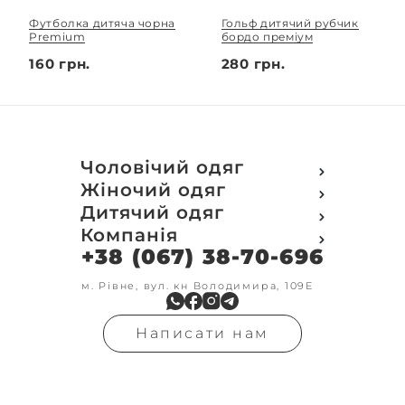
Футболка дитяча чорна
Гольф дитячий рубчик
Premium
бордо преміум
160 грн.
280 грн.
Чоловічий одяг
Футболки
Жіночий одяг
Футболки Polo
Футболки
Дитячий одяг
Кофти
Поло
Футболки
Компанія
Світшот
Кофти
Кофти
Кенгуру
+38 (067) 38-70-696
Про компанію
Світшот
Світшоти
Кофта з замком
Доставка та оплата
Кенгуру
Кенгуру
Олімпійки
Друк на замовлення
м. Рівне, вул. кн Володимира, 109Е
Олімпійки
Кенгуру замок
Бомбери
Обмін та повернення
Кофта на замку
Костюми
Флісові кофти
Контакти
Бомбери
Штани
Гольфи
Написати нам
Умови оформлення
В'язка
Шорти
Реглан
замовлення
Гольфи
Лосини
Штани
Угода користувача
Джинси
Джинси
Блог
Футболки з довгим рукавом
Костюми
Штани