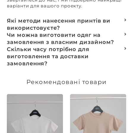
варіанти для вашого проекту.
Які методи нанесення принтів ви
використовуєте?
Термотранферний
Чи можна виготовити одяг на
Шовкотрафаретний
замовлення з власним дизайном?
DTF – друк
Так, ми спеціалізуємося на розробці колекцій
Скільки часу потрібно для
Машинна вишивка
та мерчу під ключ, цей процес включає підбір
виготовлення та доставки
тканин, розробку лекал, дизай та
замовлення?
завершується пошиттям готового виробу.
Доставка товарів зі складу, оплачених до 16:00,
здійснюється в той же день. Термін
Рекомендовані товари
виготовлення індивідуальних замовлень
обговорюється індивідуально.