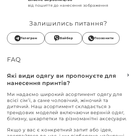
від пошиття до нанесення зображення
Залишились питання?
Телеграм
Вайбер
Позвонити
FAQ
Які види одягу ви пропонуєте для
нанесення принтів?
Ми надаємо широкий асортимент одягу для
всієї сім’ї, а саме чоловічий, жіночий та
дитячий. Наш асортимент складається з
трендових моделей включаючи верхній одяг,
білизну, шкарпетки та різноманітні аксесуари.
Якщо у вас є конкретний запит або ідея,
звертайтеся до нас, і ми підберемо найкращі