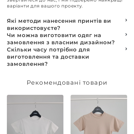
варіанти для вашого проекту.
Які методи нанесення принтів ви
використовуєте?
Термотранферний
Чи можна виготовити одяг на
Шовкотрафаретний
замовлення з власним дизайном?
DTF – друк
Так, ми спеціалізуємося на розробці колекцій
Скільки часу потрібно для
Машинна вишивка
та мерчу під ключ, цей процес включає підбір
виготовлення та доставки
тканин, розробку лекал, дизай та
замовлення?
завершується пошиттям готового виробу.
Доставка товарів зі складу, оплачених до 16:00,
здійснюється в той же день. Термін
Рекомендовані товари
виготовлення індивідуальних замовлень
обговорюється індивідуально.