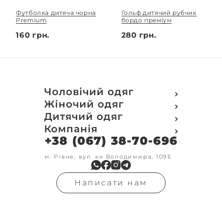
Футболка дитяча чорна
Гольф дитячий рубчик
Premium
бордо преміум
160 грн.
280 грн.
Чоловічий одяг
Футболки
Жіночий одяг
Футболки Polo
Футболки
Дитячий одяг
Кофти
Поло
Футболки
Компанія
Світшот
Кофти
Кофти
Кенгуру
+38 (067) 38-70-696
Про компанію
Світшот
Світшоти
Кофта з замком
Доставка та оплата
Кенгуру
Кенгуру
Олімпійки
Друк на замовлення
м. Рівне, вул. кн Володимира, 109Е
Олімпійки
Кенгуру замок
Бомбери
Обмін та повернення
Кофта на замку
Костюми
Флісові кофти
Контакти
Бомбери
Штани
Гольфи
Написати нам
Умови оформлення
В'язка
Шорти
Реглан
замовлення
Гольфи
Лосини
Штани
Угода користувача
Джинси
Джинси
Блог
Футболки з довгим рукавом
Костюми
Штани