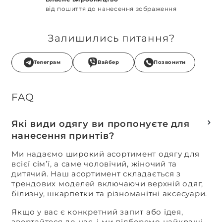
від пошиття до нанесення зображення
Залишились питання?
Телеграм
Вайбер
Позвонити
FAQ
Які види одягу ви пропонуєте для
нанесення принтів?
Ми надаємо широкий асортимент одягу для
всієї сім’ї, а саме чоловічий, жіночий та
дитячий. Наш асортимент складається з
трендових моделей включаючи верхній одяг,
білизну, шкарпетки та різноманітні аксесуари.
Якщо у вас є конкретний запит або ідея,
звертайтеся до нас, і ми підберемо найкращі