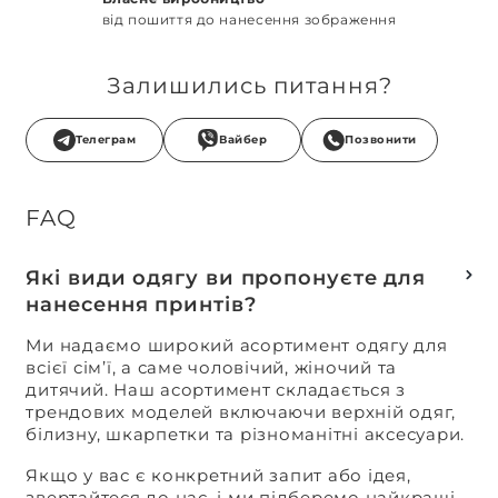
від пошиття до нанесення зображення
Залишились питання?
Телеграм
Вайбер
Позвонити
FAQ
Які види одягу ви пропонуєте для
нанесення принтів?
Ми надаємо широкий асортимент одягу для
всієї сім’ї, а саме чоловічий, жіночий та
дитячий. Наш асортимент складається з
трендових моделей включаючи верхній одяг,
білизну, шкарпетки та різноманітні аксесуари.
Якщо у вас є конкретний запит або ідея,
звертайтеся до нас, і ми підберемо найкращі