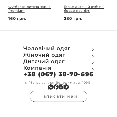
Футболка дитяча чорна
Гольф дитячий рубчик
Premium
бордо преміум
160 грн.
280 грн.
Чоловічий одяг
Футболки
Жіночий одяг
Футболки Polo
Футболки
Дитячий одяг
Кофти
Поло
Футболки
Компанія
Світшот
Кофти
Кофти
Кенгуру
+38 (067) 38-70-696
Про компанію
Світшот
Світшоти
Кофта з замком
Доставка та оплата
Кенгуру
Кенгуру
Олімпійки
Друк на замовлення
м. Рівне, вул. кн Володимира, 109Е
Олімпійки
Кенгуру замок
Бомбери
Обмін та повернення
Кофта на замку
Костюми
Флісові кофти
Контакти
Бомбери
Штани
Гольфи
Написати нам
Умови оформлення
В'язка
Шорти
Реглан
замовлення
Гольфи
Лосини
Штани
Угода користувача
Джинси
Джинси
Блог
Футболки з довгим рукавом
Костюми
Штани