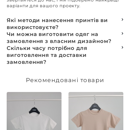
варіанти для вашого проекту.
Які методи нанесення принтів ви
використовуєте?
Термотранферний
Чи можна виготовити одяг на
Шовкотрафаретний
замовлення з власним дизайном?
DTF – друк
Так, ми спеціалізуємося на розробці колекцій
Скільки часу потрібно для
Машинна вишивка
та мерчу під ключ, цей процес включає підбір
виготовлення та доставки
тканин, розробку лекал, дизай та
замовлення?
завершується пошиттям готового виробу.
Доставка товарів зі складу, оплачених до 16:00,
здійснюється в той же день. Термін
Рекомендовані товари
виготовлення індивідуальних замовлень
обговорюється індивідуально.