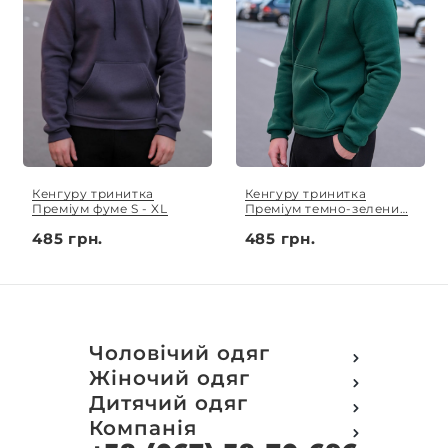
Кенгуру тринитка
Кенгуру тринитка
Преміум фуме S - XL
Преміум темно-зелений
S - XL
485 грн.
485 грн.
Чоловічий одяг
Футболки
Жіночий одяг
Футболки Polo
Футболки
Дитячий одяг
Кофти
Поло
Футболки
Компанія
Світшот
Кофти
Кофти
Кенгуру