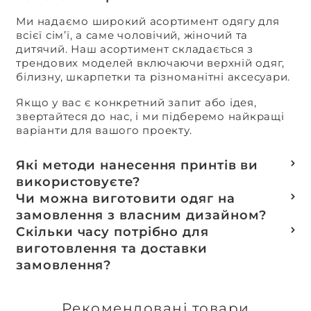
Ми надаємо широкий асортимент одягу для
всієї сім’ї, а саме чоловічий, жіночий та
дитячий. Наш асортимент складається з
трендових моделей включаючи верхній одяг,
білизну, шкарпетки та різноманітні аксесуари.
Якщо у вас є конкретний запит або ідея,
звертайтеся до нас, і ми підберемо найкращі
варіанти для вашого проекту.
Які методи нанесення принтів ви
використовуєте?
Термотранферний
Чи можна виготовити одяг на
Шовкотрафаретний
замовлення з власним дизайном?
DTF – друк
Так, ми спеціалізуємося на розробці колекцій
Скільки часу потрібно для
Машинна вишивка
та мерчу під ключ, цей процес включає підбір
виготовлення та доставки
тканин, розробку лекал, дизай та
замовлення?
завершується пошиттям готового виробу.
Доставка товарів зі складу, оплачених до 16:00,
здійснюється в той же день. Термін
Рекомендовані товари
виготовлення індивідуальних замовлень