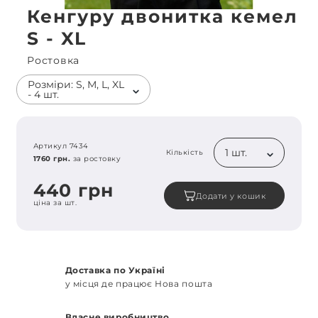
Кенгуру двонитка кемел
S - XL
Ростовка
Розміри: S, M, L, XL
- 4 шт.
Артикул 7434
1 шт.
Кількість
1760 грн.
за ростовку
440 грн
Додати у кошик
ціна за шт.
Доставка по Україні
у місця де працює Нова пошта
Власне виробництво