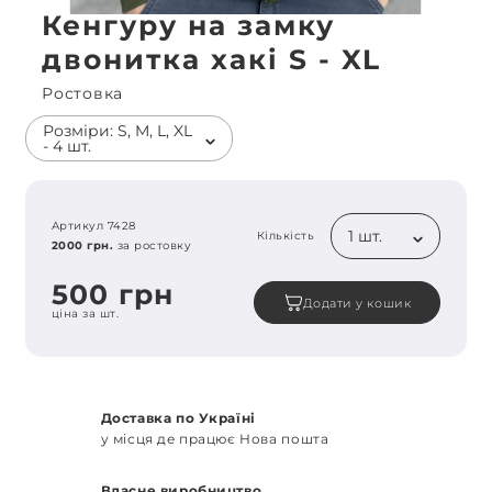
Кенгуру на замку
двонитка хакі S - XL
Ростовка
Розміри: S, M, L, XL
- 4 шт.
Артикул 7428
1 шт.
Кількість
2000 грн.
за ростовку
500 грн
Додати у кошик
ціна за шт.
Доставка по Україні
у місця де працює Нова пошта
Власне виробництво