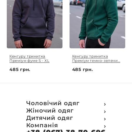
Кенгуру тринитка
Кенгуру тринитка
Преміум фуме S - XL
Преміум темно-зелений
S - XL
485 грн.
485 грн.
Чоловічий одяг
Футболки
Жіночий одяг
Футболки Polo
Футболки
Дитячий одяг
Кофти
Поло
Футболки
Компанія
Світшот
Кофти
Кофти
Кенгуру
Про компанію