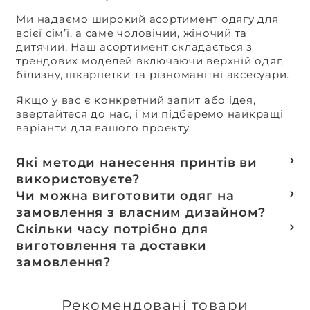
Ми надаємо широкий асортимент одягу для
всієї сім’ї, а саме чоловічий, жіночий та
дитячий. Наш асортимент складається з
трендових моделей включаючи верхній одяг,
білизну, шкарпетки та різноманітні аксесуари.
Якщо у вас є конкретний запит або ідея,
звертайтеся до нас, і ми підберемо найкращі
варіанти для вашого проекту.
Які методи нанесення принтів ви
використовуєте?
Термотранферний
Чи можна виготовити одяг на
Шовкотрафаретний
замовлення з власним дизайном?
DTF – друк
Так, ми спеціалізуємося на розробці колекцій
Скільки часу потрібно для
Машинна вишивка
та мерчу під ключ, цей процес включає підбір
виготовлення та доставки
тканин, розробку лекал, дизай та
замовлення?
завершується пошиттям готового виробу.
Доставка товарів зі складу, оплачених до 16:00,
здійснюється в той же день. Термін
Рекомендовані товари
виготовлення індивідуальних замовлень