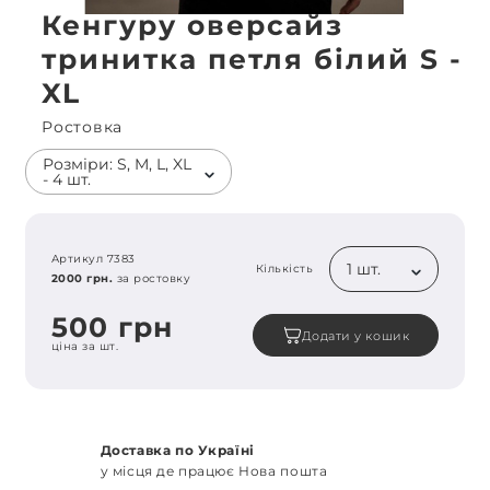
Кенгуру оверсайз
тринитка петля білий S -
XL
Ростовка
Розміри: S, M, L, XL
- 4 шт.
Артикул 7383
1 шт.
Кількість
2000 грн.
за ростовку
500 грн
Додати у кошик
ціна за шт.
Доставка по Україні
у місця де працює Нова пошта