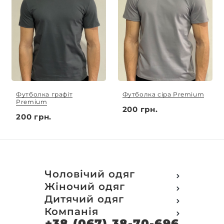
Футболка графіт
Футболка сіра Premium
Premium
200 грн.
200 грн.
Чоловічий одяг
Футболки
Жіночий одяг
Футболки Polo
Футболки
Дитячий одяг
Кофти
Поло
Футболки
Компанія
Світшот
Кофти
Кофти
Кенгуру
+38 (067) 38-70-696
Про компанію