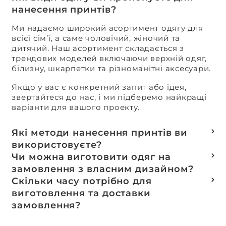
нанесення принтів?
Ми надаємо широкий асортимент одягу для
всієї сім’ї, а саме чоловічий, жіночий та
дитячий. Наш асортимент складається з
трендових моделей включаючи верхній одяг,
білизну, шкарпетки та різноманітні аксесуари.
Якщо у вас є конкретний запит або ідея,
звертайтеся до нас, і ми підберемо найкращі
варіанти для вашого проекту.
Які методи нанесення принтів ви
використовуєте?
Термотранферний
Чи можна виготовити одяг на
Шовкотрафаретний
замовлення з власним дизайном?
DTF – друк
Так, ми спеціалізуємося на розробці колекцій
Скільки часу потрібно для
Машинна вишивка
та мерчу під ключ, цей процес включає підбір
виготовлення та доставки
тканин, розробку лекал, дизай та
замовлення?
завершується пошиттям готового виробу.
Доставка товарів зі складу, оплачених до 16:00,